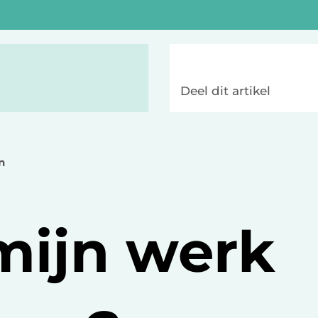
Deel dit artikel
n
mijn werk