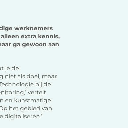
k
n
ardige werknemers
alleen extra kennis,
 maar ga gewoon aan
t je de
 niet als doel, maar
Technologie bij de
itoring,’ vertelt
den en kunstmatige
 Op het gebied van
digitaliseren.’