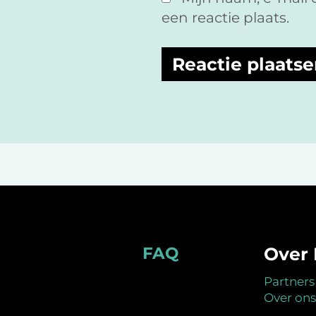
een reactie plaats.
Footer
FAQ
Over 
Partners
Over ons