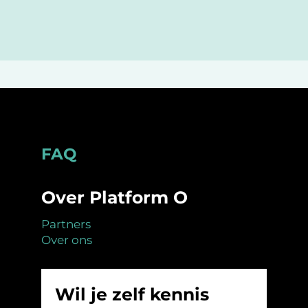
Footer
FAQ
Over Platform O
Partners
Over ons
Wil je zelf kennis