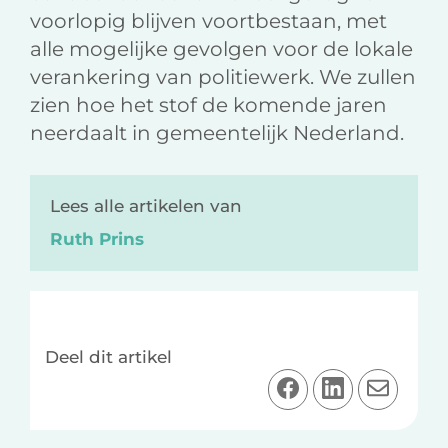
voorlopig blijven voortbestaan, met
alle mogelijke gevolgen voor de lokale
verankering van politiewerk. We zullen
zien hoe het stof de komende jaren
neerdaalt in gemeentelijk Nederland.
Lees alle artikelen van
Ruth Prins
Deel dit artikel
D
D
D
e
e
e
e
e
e