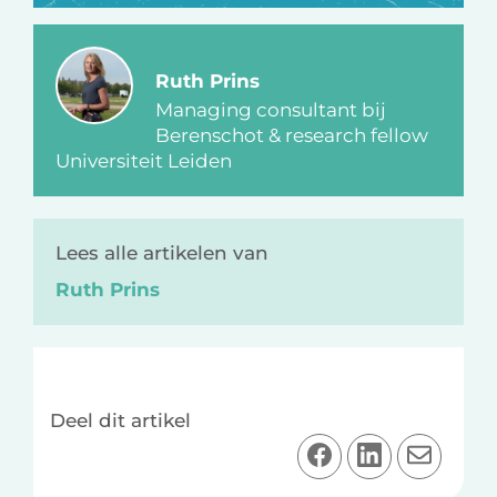
Ruth Prins
Managing consultant bij
Berenschot & research fellow
Universiteit Leiden
Lees alle artikelen van
Ruth Prins
Deel dit artikel
D
D
D
e
e
e