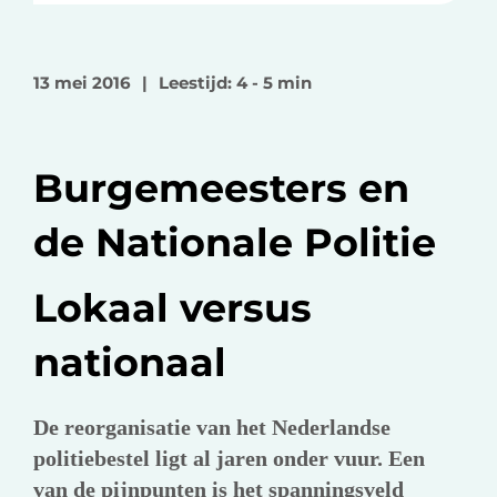
e
e
e
l
l
l
o
o
v
13 mei 2016
|
Leestijd: 4 - 5 min
p
p
i
F
L
a
a
i
e
Burgemeesters en
c
n
-
e
k
m
de Nationale Politie
b
e
a
o
d
i
Lokaal versus
o
I
l
k
n
nationaal
De reorganisatie van het Nederlandse
politiebestel ligt al jaren onder vuur. Een
van de pijnpunten is het spanningsveld