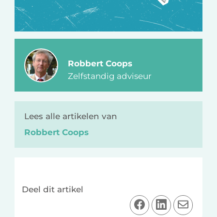
Robbert Coops
Zelfstandig adviseur
Lees alle artikelen van
Robbert Coops
Deel dit artikel
D
D
D
e
e
e