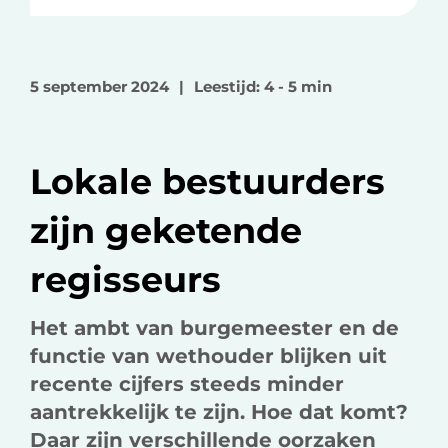
e
e
e
l
l
l
o
o
v
5 september 2024
|
Leestijd: 4 - 5 min
p
p
i
F
L
a
a
i
e
Lokale bestuurders
c
n
-
e
k
m
zijn geketende
b
e
a
o
d
i
regisseurs
o
I
l
k
n
Het ambt van burgemeester en de
functie van wethouder blijken uit
recente cijfers steeds minder
aantrekkelijk te zijn. Hoe dat komt?
Daar zijn verschillende oorzaken