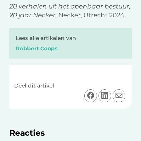
20 verhalen uit het openbaar bestuur;
20 jaar Necker
. Necker, Utrecht 2024.
Lees alle artikelen van
Robbert Coops
Deel dit artikel
D
D
D
e
e
e
e
e
e
l
l
l
o
o
v
Lees
Reacties
p
p
i