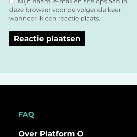
Mijn naam, e-mail en site opslaan in
deze browser voor de volgende keer
wanneer ik een reactie plaats.
Footer
FAQ
Over Platform O