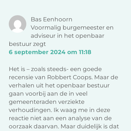
F
L
a
Interacties
a
i
e
c
n
-
Bas Eenhoorn
e
k
m
Voormalig burgemeester en
b
e
a
adviseur in het openbaar
o
d
i
bestuur
zegt
o
I
l
6 september 2024 om 11:18
k
n
Het is – zoals steeds- een goede
recensie van Robbert Coops. Maar de
verhalen uit het openbaar bestuur
gaan voorbij aan de in veel
gemeenteraden verziekte
verhoudingen. Ik waag me in deze
reactie niet aan een analyse van de
oorzaak daarvan. Maar duidelijk is dat