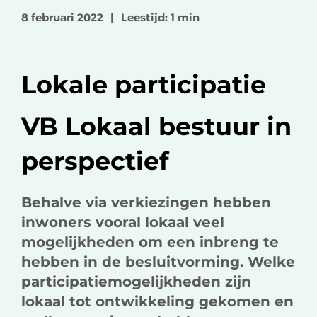
o
o
v
8 februari 2022
|
Leestijd: 1 min
p
p
i
F
L
a
a
i
e
Lokale participatie
c
n
-
e
k
m
b
e
a
VB Lokaal bestuur in
o
d
i
perspectief
o
I
l
k
n
Behalve via verkiezingen hebben
inwoners vooral lokaal veel
mogelijkheden om een inbreng te
hebben in de besluitvorming. Welke
participatiemogelijkheden zijn
lokaal tot ontwikkeling gekomen en