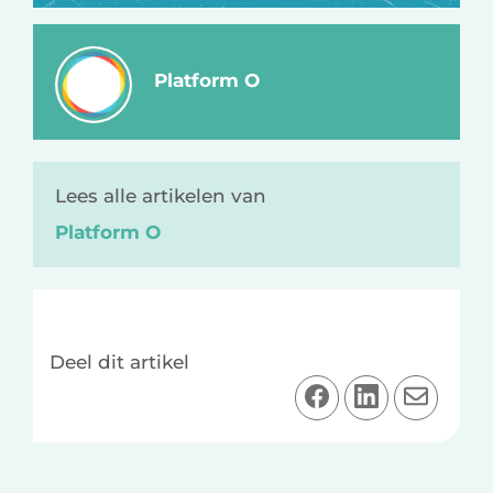
Platform O
Lees alle artikelen van
Platform O
Deel dit artikel
D
D
D
e
e
e
e
e
e
l
l
l