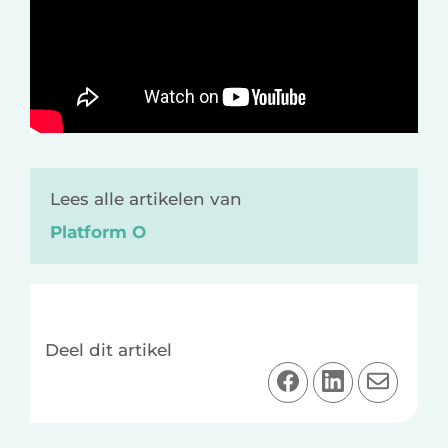
Lees alle artikelen van
Platform O
Deel dit artikel
D
D
D
e
e
e
e
e
e