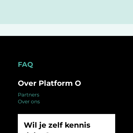
Footer
FAQ
Over Platform O
Partners
Over ons
Wil je zelf kennis