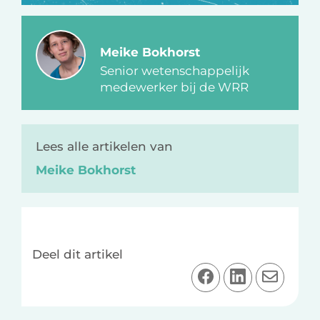
Meike Bokhorst
Senior wetenschappelijk
medewerker bij de WRR
Lees alle artikelen van
Meike Bokhorst
Deel dit artikel
D
D
D
e
e
e
e
e
e