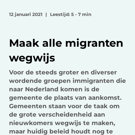
l
l
l
o
o
v
12 januari 2021
|
Leestijd: 5 - 7 min
p
p
i
F
L
a
a
i
e
Maak alle migranten
c
n
-
e
k
m
wegwijs
b
e
a
o
d
i
Voor de steeds groter en diverser
o
I
l
wordende groepen immigranten die
k
n
naar Nederland komen is de
gemeente de plaats van aankomst.
Gemeenten staan voor de taak om
de grote verscheidenheid aan
nieuwkomers wegwijs te maken,
maar huidig beleid houdt nog te