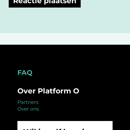
Footer
FAQ
Over Platform O
Partners
Over ons