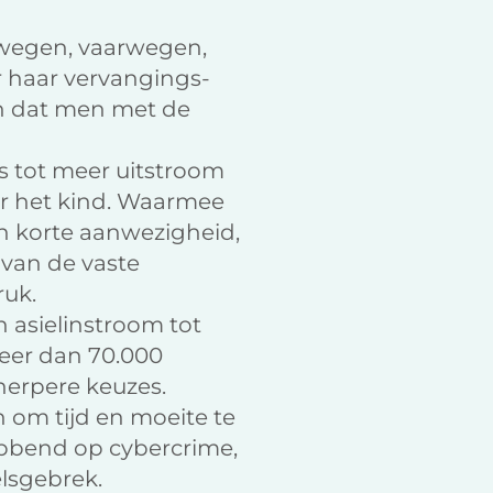
 (wegen, vaarwegen,
r haar vervangings-
an dat men met de
s tot meer uitstroom
or het kind. Waarmee
 korte aanwezigheid,
 van de vaste
ruk.
 asielinstroom tot
meer dan 70.000
cherpere keuzes.
n om tijd en moeite te
ebbend op cybercrime,
elsgebrek.