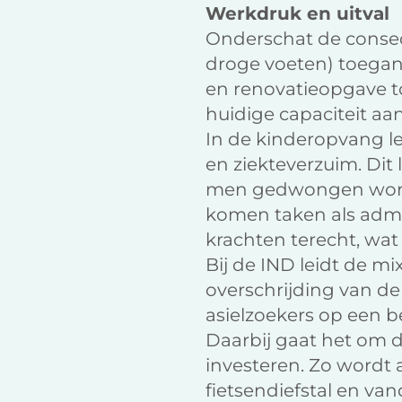
Werkdruk en uitval
Onderschat de conseq
droge voeten) toegan
en renovatieopgave to
huidige capaciteit aa
In de kinderopvang l
en ziekteverzuim. Dit
men gedwongen wordt 
komen taken als admi
krachten terecht, wat
Bij de IND leidt de 
overschrijding van de
asielzoekers op een be
Daarbij gaat het om de
investeren. Zo wordt 
fietsendiefstal en va