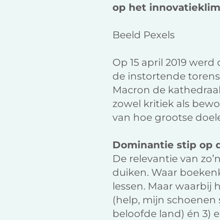
op het innovatieklim
Beeld Pexels
Op 15 april 2019 wer
de instortende torens
Macron de kathedraal b
zowel kritiek als bewon
van hoe grootse doel
Dominantie stip op 
De relevantie van zo’n
duiken. Waar boekenka
lessen. Maar waarbij h
(help, mijn schoenen s
beloofde land) én 3) e