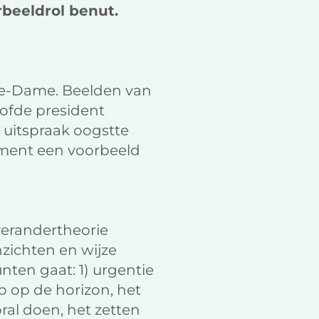
rbeeldrol benut.
tre-Dame. Beelden van
oofde president
e uitspraak oogstte
ent een voorbeeld
 verandertheorie
nzichten en wijze
unten gaat: 1) urgentie
p op de horizon, het
ral doen, het zetten