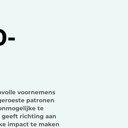
k
n
0-
opvolle voornemens
geroeste patronen
onmogelijke te
t geeft richting aan
jke impact te maken