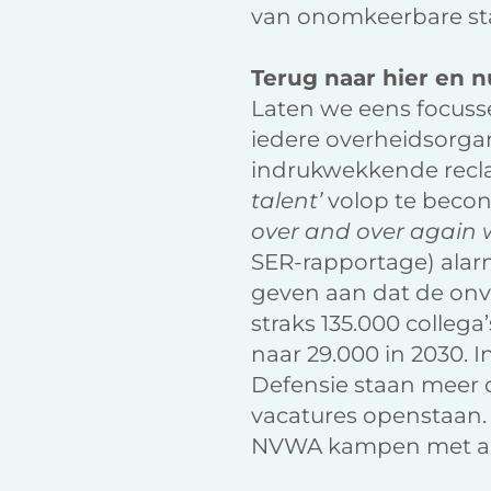
van onomkeerbare st
Terug naar hier en n
Laten we eens focusse
iedere overheidsorga
indrukwekkende recla
talent’
volop te becon
over and over again w
SER-rapportage) alarm
geven aan dat de onve
straks 135.000 collega
naar 29.000 in 2030. I
Defensie staan meer da
vacatures openstaan. 
NVWA kampen met aan