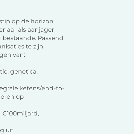
stip op de horizon.
enaar als aanjager
et bestaande. Passend
saties te zijn.
ngen van:
ie, genetica,
egrale ketens/end-to-
seren op
€100miljard,
g uit