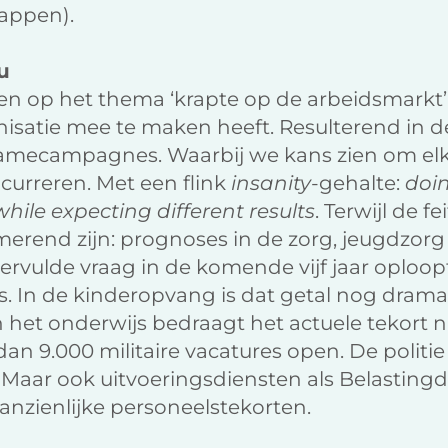
appen).
u
n op het thema ‘krapte op de arbeidsmarkt’.
nisatie mee te maken heeft. Resulterend in 
mecampagnes. Waarbij we kans zien om elkaa
curreren. Met een flink
insanity
-gehalte:
doi
hile expecting different results
. Terwijl de f
erend zijn: prognoses in de zorg, jeugdzorg
rvulde vraag in de komende vijf jaar oploop
’s. In de kinderopvang is dat getal nog drama
n het onderwijs bedraagt het actuele tekort nu 
n 9.000 militaire vacatures open. De politie 
Maar ook uitvoeringsdiensten als Belastingd
zienlijke personeelstekorten.