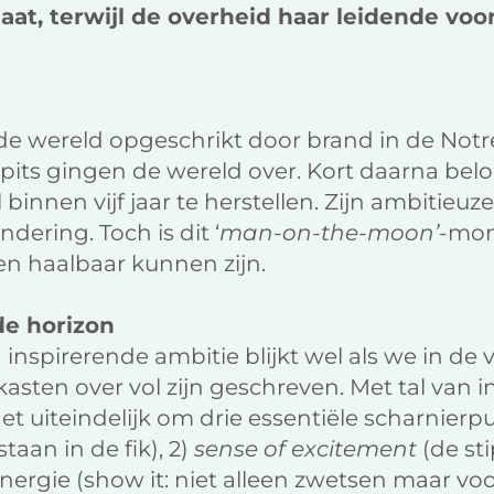
aat, terwijl de overheid haar leidende voo
d de wereld opgeschrikt door brand in de No
pits gingen de wereld over. Kort daarna bel
innen vijf jaar te herstellen. Zijn ambitieuz
dering. Toch is dit ‘
man-on-the-moon’
-mom
en haalbaar kunnen zijn.
de horizon
 inspirerende ambitie blijkt wel als we in de
sten over vol zijn geschreven. Met tal van i
et uiteindelijk om drie essentiële scharnierp
taan in de fik), 2)
sense of excitement
(de sti
nergie (show it: niet alleen zwetsen maar voo