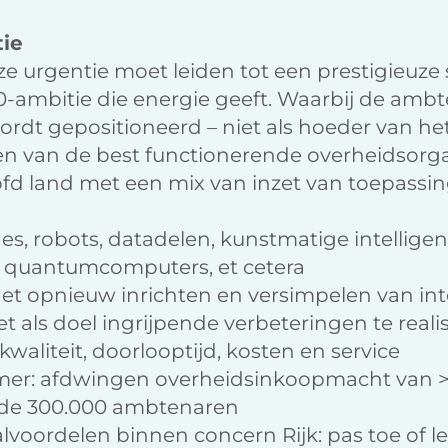
tie
eze urgentie moet leiden tot een prestigieuze 
-ambitie die energie geeft. Waarbij de ambt
ordt gepositioneerd – niet als hoeder van h
n van de best functionerende overheidsorgani
ofd land met een mix van inzet van toepassi
s, robots, datadelen, kunstmatige intelligent
 quantumcomputers, et cetera
et opnieuw inrichten en versimpelen van int
 als doel ingrijpende verbeteringen te reali
kwaliteit, doorlooptijd, kosten en service
er: afdwingen overheidsinkoopmacht van > 
 de 300.000 ambtenaren
lvoordelen binnen concern Rijk: pas toe of le