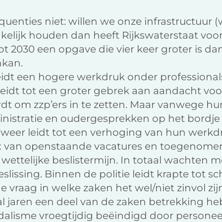
uenties niet: willen we onze infrastructuur
kelijk houden dan heeft Rijkswaterstaat voo
t 2030 een opgave die vier keer groter is d
nkan.
eidt een hogere werkdruk onder professional
 leidt tot een groter gebrek aan aandacht vo
om zzp’ers in te zetten. Maar vanwege hun
nistratie en oudergesprekken op het bordje
 weer leidt tot een verhoging van hun werkd
mix van openstaande vacatures en toegenomen
 wettelijke beslistermijn. In totaal wachten 
slissing. Binnen de politie leidt krapte tot s
 vraag in welke zaken het wel/niet zinvol zij
al jaren een deel van de zaken betrekking h
ndalisme vroegtijdig beëindigd door persone