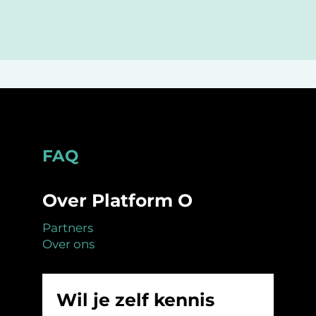
Footer
FAQ
Over Platform O
Partners
Over ons
Wil je zelf kennis