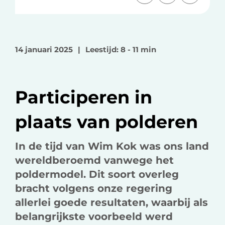
e
e
e
e
e
e
l
l
l
o
o
v
14 januari 2025
|
Leestijd: 8 - 11 min
p
p
i
F
L
a
a
i
e
Participeren in
c
n
-
e
k
m
plaats van polderen
b
e
a
o
d
i
In de tijd van Wim Kok was ons land
o
I
l
wereldberoemd vanwege het
k
n
poldermodel. Dit soort overleg
bracht volgens onze regering
allerlei goede resultaten, waarbij als
belangrijkste voorbeeld werd