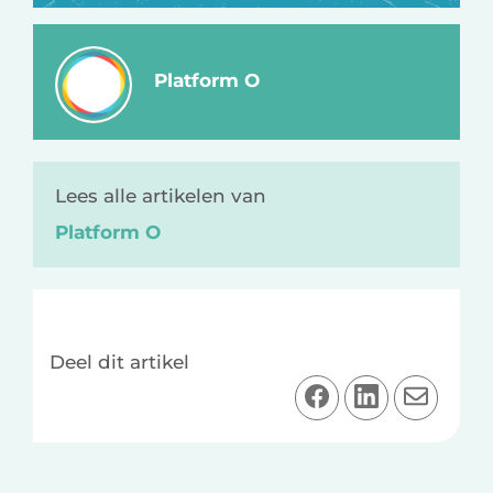
Platform O
Lees alle artikelen van
Platform O
Deel dit artikel
D
D
D
e
e
e
e
e
e
l
l
l