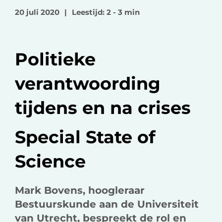
o
o
v
20 juli 2020
|
Leestijd: 2 - 3 min
p
p
i
F
L
a
a
i
e
Politieke
c
n
-
e
k
m
verantwoording
b
e
a
o
d
i
tijdens en na crises
o
I
l
k
n
Special State of
Science
Mark Bovens, hoogleraar
Bestuurskunde aan de Universiteit
van Utrecht, bespreekt de rol en