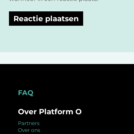
Footer
FAQ
Over Platform O
Partners
Over ons