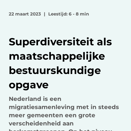
l
l
l
o
o
v
22 maart 2023
|
Leestijd: 6 - 8 min
p
p
i
F
L
a
a
i
e
Superdiversiteit als
c
n
-
e
k
m
maatschappelijke
b
e
a
o
d
i
bestuurskundige
o
I
l
k
n
opgave
Nederland is een
migratiesamenleving met in steeds
meer gemeenten een grote
verscheidenheid aan