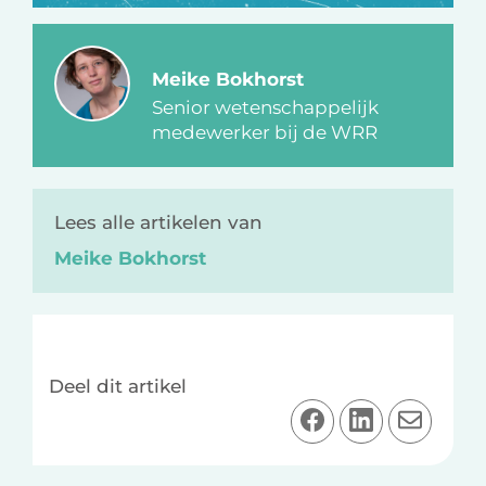
Meike Bokhorst
Senior wetenschappelijk
medewerker bij de WRR
Lees alle artikelen van
Meike Bokhorst
Deel dit artikel
D
D
D
e
e
e
e
e
e