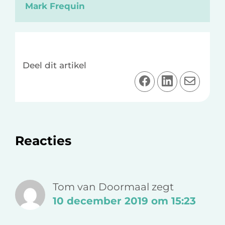
Mark Frequin
Deel dit artikel
D
D
D
e
e
e
e
e
e
l
l
l
o
o
v
Lees
Reacties
p
p
i
F
L
a
Interacties
a
i
e
c
n
-
Tom van Doormaal
zegt
e
k
m
10 december 2019 om 15:23
b
e
a
o
d
i