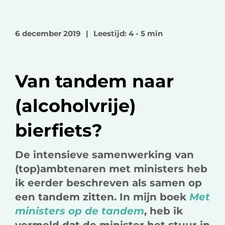
e
e
e
l
l
l
o
o
v
6 december 2019
|
Leestijd: 4 - 5 min
p
p
i
F
L
a
a
i
e
Van tandem naar
c
n
-
e
k
m
(alcoholvrije)
b
e
a
o
d
i
bierfiets?
o
I
l
k
n
De intensieve samenwerking van
(top)ambtenaren met ministers heb
ik eerder beschreven als samen op
een tandem zitten. In mijn boek
Met
ministers op de tandem
, heb ik