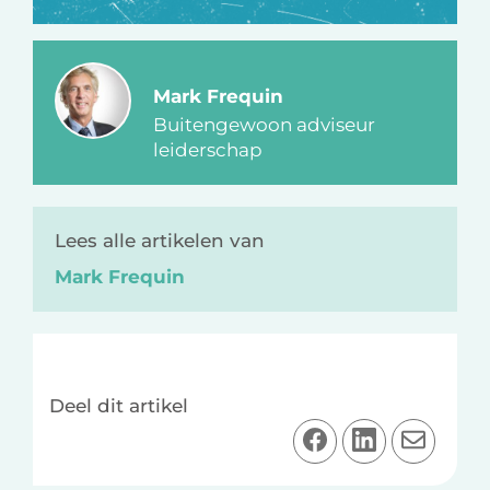
Mark Frequin
Buitengewoon adviseur
leiderschap
Lees alle artikelen van
Mark Frequin
Deel dit artikel
D
D
D
e
e
e