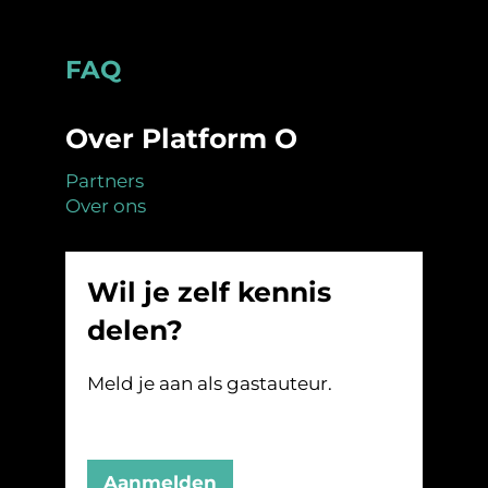
Footer
FAQ
Over Platform O
Partners
Over ons
Wil je zelf kennis
delen?
Meld je aan als gastauteur.
Aanmelden