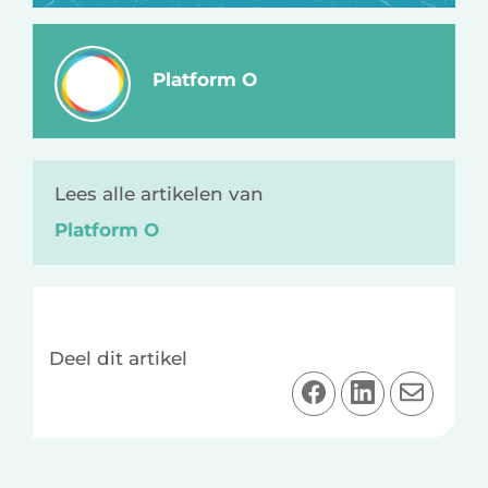
Platform O
Lees alle artikelen van
Platform O
Deel dit artikel
D
D
D
e
e
e
e
e
e
l
l
l