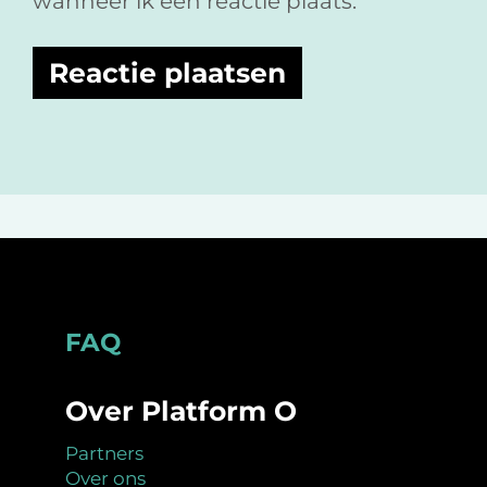
wanneer ik een reactie plaats.
Footer
FAQ
Over Platform O
Partners
Over ons