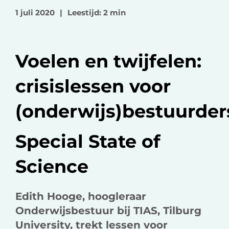
o
o
v
1 juli 2020
|
Leestijd: 2 min
p
p
i
F
L
a
a
i
e
Voelen en twijfelen:
c
n
-
e
k
m
crisislessen voor
b
e
a
o
d
i
(onderwijs)bestuurder
o
I
l
k
n
Special State of
Science
Edith Hooge, hoogleraar
Onderwijsbestuur bij TIAS, Tilburg
University, trekt lessen voor