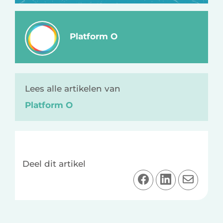
Platform O
Lees alle artikelen van
Platform O
Deel dit artikel
D
D
D
e
e
e
e
e
e
l
l
l