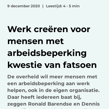
o
o
v
9 december 2020
|
Leestijd: 4 - 5 min
p
p
i
F
L
a
a
i
e
Werk creëren voor
c
n
-
e
k
m
mensen met
b
e
a
o
d
i
arbeidsbeperking
o
I
l
k
n
kwestie van fatsoen
De overheid wil meer mensen met
een arbeidsbeperking aan werk
helpen, ook in de eigen organisatie.
Daar heeft iedereen baat bij,
zeggen Ronald Barendse en Dennis