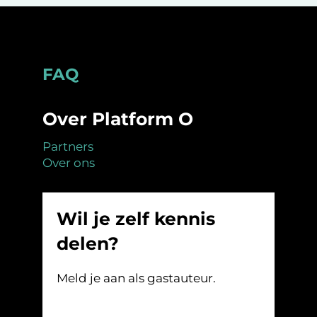
Footer
FAQ
Over Platform O
Partners
Over ons
Wil je zelf kennis
delen?
Meld je aan als gastauteur.