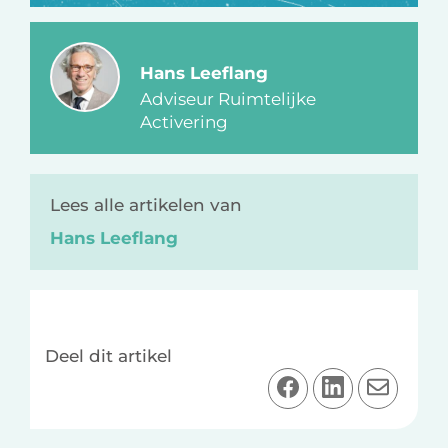
Hans Leeflang
Adviseur Ruimtelijke
Activering
Lees alle artikelen van
Hans Leeflang
Deel dit artikel
D
D
D
e
e
e
e
e
e