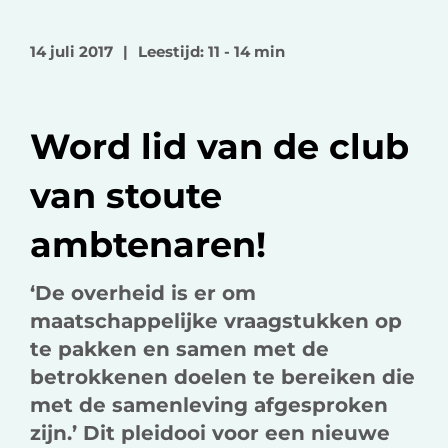
l
l
l
o
o
v
14 juli 2017
|
Leestijd: 11 - 14 min
p
p
i
F
L
a
a
i
e
Word lid van de club
c
n
-
e
k
m
van stoute
b
e
a
o
d
i
ambtenaren!
o
I
l
k
n
‘De overheid is er om
maatschappelijke vraagstukken op
te pakken en samen met de
betrokkenen doelen te bereiken die
met de samenleving afgesproken
zijn.’ Dit pleidooi voor een nieuwe