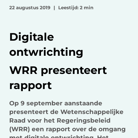
o
o
v
22 augustus 2019
|
Leestijd: 2 min
p
p
i
F
L
a
a
i
e
Digitale
c
n
-
e
k
m
ontwrichting
b
e
a
o
d
i
WRR presenteert
o
I
l
k
n
rapport
Op 9 september aanstaande
presenteert de Wetenschappelijke
Raad voor het Regeringsbeleid
(WRR) een rapport over de omgang
met digitale ontwrichting. Het