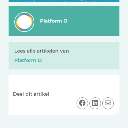
Platform O
Lees alle artikelen van
Platform O
Deel dit artikel
D
D
D
e
e
e
e
e
e
l
l
l