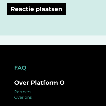
Footer
FAQ
Over Platform O
Partners
Over ons