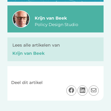
Krijn van Beek
Policy Design Studio
Lees alle artikelen van
Krijn van Beek
Deel dit artikel
D
D
D
e
e
e
e
e
e
l
l
l