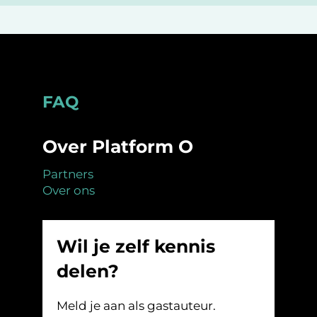
Footer
FAQ
Over Platform O
Partners
Over ons
Wil je zelf kennis
delen?
Meld je aan als gastauteur.