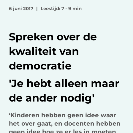
o
o
v
6 juni 2017
|
Leestijd: 7 - 9 min
p
p
i
F
L
a
a
i
e
Spreken over de
c
n
-
e
k
m
kwaliteit van
b
e
a
o
d
i
democratie
o
I
l
k
n
'Je hebt alleen maar
de ander nodig'
‘Kinderen hebben geen idee waar
het over gaat, en docenten hebben
geen idee hoe ze er les in moeten