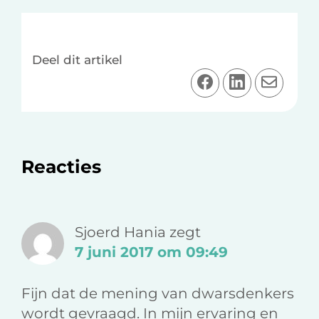
Deel dit artikel
D
D
D
e
e
e
e
e
e
l
l
l
o
o
v
Lees
Reacties
p
p
i
F
L
a
Interacties
a
i
e
c
n
-
Sjoerd Hania
zegt
e
k
m
7 juni 2017 om 09:49
b
e
a
o
d
i
Fijn dat de mening van dwarsdenkers
o
I
l
wordt gevraagd. In mijn ervaring en