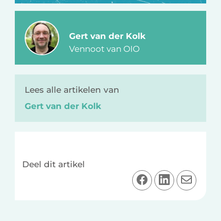
Gert van der Kolk
Vennoot van OIO
Lees alle artikelen van
Gert van der Kolk
Deel dit artikel
D
D
D
e
e
e
e
e
e
l
l
l