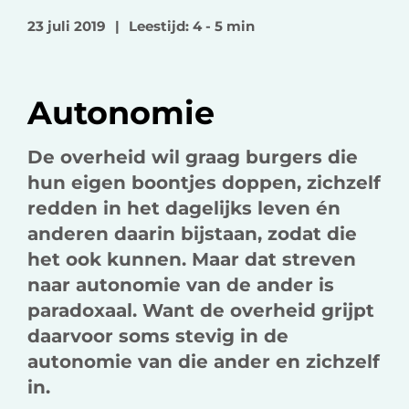
o
o
v
23 juli 2019
|
Leestijd: 4 - 5 min
p
p
i
F
L
a
a
i
e
Autonomie
c
n
-
e
k
m
b
e
a
De overheid wil graag burgers die
o
d
i
hun eigen boontjes doppen, zichzelf
o
I
l
redden in het dagelijks leven én
k
n
anderen daarin bijstaan, zodat die
het ook kunnen. Maar dat streven
naar autonomie van de ander is
paradoxaal. Want de overheid grijpt
daarvoor soms stevig in de
autonomie van die ander en zichzelf
in.