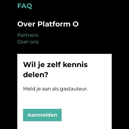
Footer
FAQ
Over Platform O
Partners
Over ons
Wil je zelf kennis
delen?
Meld je aan als gastauteur.
Aanmelden