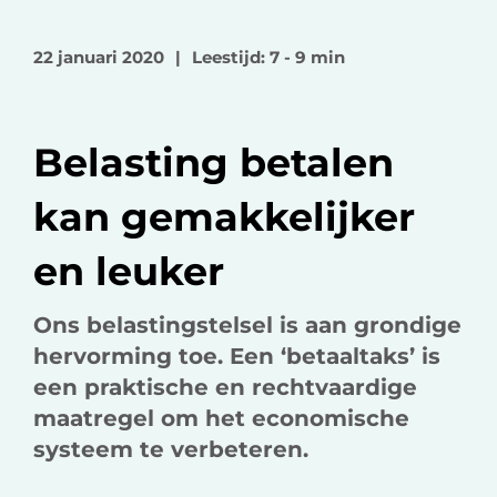
l
l
l
o
o
v
22 januari 2020
|
Leestijd: 7 - 9 min
p
p
i
F
L
a
a
i
e
Belasting betalen
c
n
-
e
k
m
kan gemakkelijker
b
e
a
o
d
i
en leuker
o
I
l
k
n
Ons belastingstelsel is aan grondige
hervorming toe. Een ‘betaaltaks’ is
een praktische en rechtvaardige
maatregel om het economische
systeem te verbeteren.