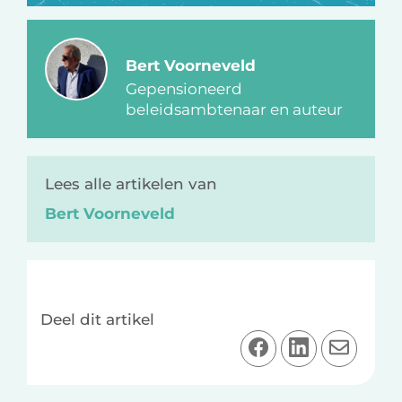
Bert Voorneveld
Gepensioneerd
beleidsambtenaar en auteur
Lees alle artikelen van
Bert Voorneveld
Deel dit artikel
D
D
D
e
e
e
e
e
e