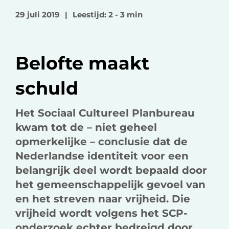
o
o
v
29 juli 2019
|
Leestijd: 2 - 3 min
p
p
i
F
L
a
a
i
e
Belofte maakt
c
n
-
e
k
m
schuld
b
e
a
o
d
i
Het Sociaal Cultureel Planbureau
o
I
l
kwam tot de – niet geheel
k
n
opmerkelijke – conclusie dat de
Nederlandse identiteit voor een
belangrijk deel wordt bepaald door
het gemeenschappelijk gevoel van
en het streven naar vrijheid. Die
vrijheid wordt volgens het SCP-
onderzoek echter bedreigd door