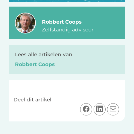
Robbert Coops
Zelfstandig adviseur
Lees alle artikelen van
Robbert Coops
Deel dit artikel
D
D
D
e
e
e
e
e
e
l
l
l