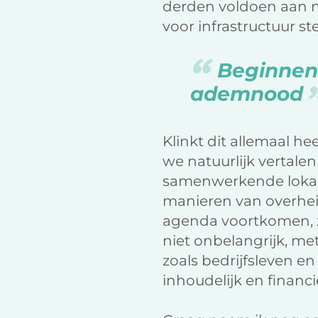
derden voldoen aan m
voor infrastructuur st
Beginnen
ademnood
Klinkt dit allemaal h
we natuurlijk vertale
samenwerkende lokal
manieren van overheid
agenda voortkomen, zi
niet onbelangrijk, m
zoals bedrijfsleven e
inhoudelijk en financ