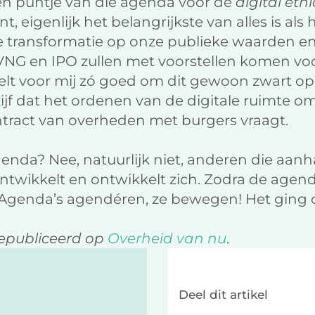
n puntje van die agenda voor de
digital ethi
nt, eigenlijk het belangrijkste van alles is al
le transformatie op onze publieke waarden e
VNG en IPO zullen met voorstellen komen voo
lt voor mij zó goed om dit gewoon zwart op w
ijf dat het ordenen van de digitale ruimte o
ntract van overheden met burgers vraagt.
agenda? Nee, natuurlijk niet, anderen die aa
twikkelt en ontwikkelt zich. Zodra de agenda 
genda’s agendéren, ze bewegen! Het ging o
gepubliceerd op
Overheid van nu
.
Deel dit artikel