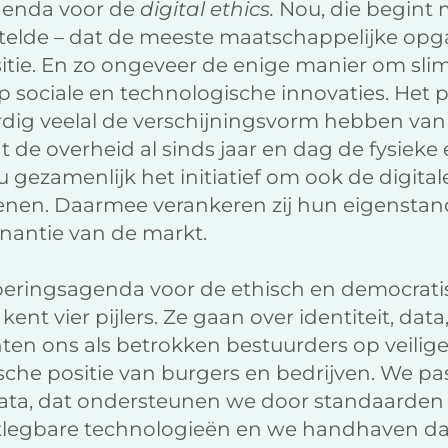
genda voor de
digital ethics.
Nou, die begint 
 stelde – dat de meeste maatschappelijke opg
tie. En zo ongeveer de enige manier om slim
op sociale en technologische innovaties. Het p
dig veelal de verschijningsvorm hebben van 
 de overheid al sinds jaar en dag de fysieke 
ezamenlijk het initiatief om ook de digital
denen. Daarmee verankeren zij hun eigenstand
nantie van de markt.
oeringsagenda voor de ethisch en democrat
kent vier pijlers. Ze gaan over identiteit, dat
hten ons als betrokken bestuurders op veilige 
dische positie van burgers en bedrijven. We p
ata, dat ondersteunen we door standaarden 
itlegbare technologieën en we handhaven da