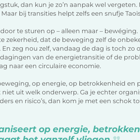
stuk, dan kun je zo’n aanpak wel vergeten. 
 Maar bij transities helpt zelfs een snufje Tao
 door te sturen op – alleen maar – bewéging. 
ste zekerheid, dat de beweging zelf de onbe
 En zeg nou zelf, vandaag de dag is toch zo 
tdagingen van de energietransitie of de prob
ag naar een circulaire economie.
 beweging, op energie, op betrokkenheid en p
t niet uit welk onderwerp. Ga je echter organ
ers en risico’s, dan kom je met een schok tot
ganiseert op energie, betrokke
gaat het vanzelf vliegen