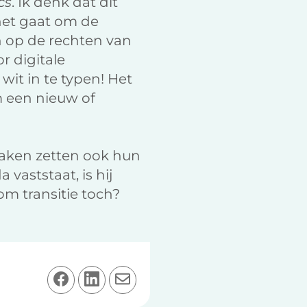
cs
. Ik denk dat dit
s het gaat om de
n op de rechten van
r digitale
it in te typen! Het
m een nieuw of
nhaken zetten ook hun
vaststaat, is hij
m transitie toch?
D
D
D
e
e
e