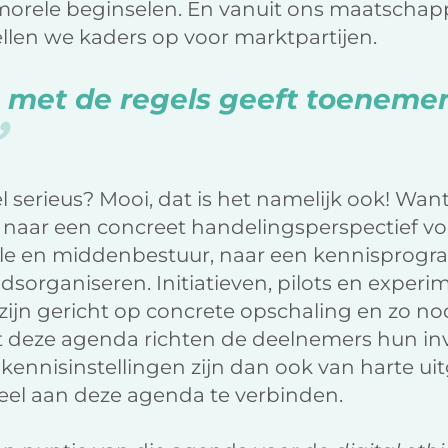
orele beginselen. En vanuit ons maatschapp
ellen we kaders op voor marktpartijen.
 met de regels geeft toeneme
eel serieus? Mooi, dat is het namelijk ook! W
n naar een concreet handelingsperspectief vo
e en middenbestuur, naar een kennisprog
sorganiseren. Initiatieven, pilots en experi
jn gericht op concrete opschaling en zo nod
et deze agenda richten de deelnemers hun in
n kennisinstellingen zijn dan ook van harte u
ieel aan deze agenda te verbinden.