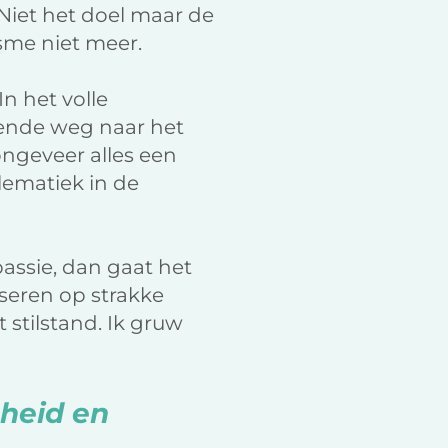
k
n
Niet het doel maar de
ïsme niet meer.
In het volle
kende weg naar het
ongeveer alles een
lematiek in de
assie, dan gaat het
iseren op strakke
 stilstand. Ik gruw
nheid en