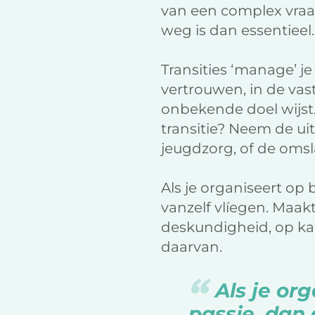
van een complex vraag
weg is dan essentieel.
Transities ‘manage’ je
vertrouwen, in de va
onbekende doel wijst.
transitie? Neem de ui
jeugdzorg, of de omsl
Als je organiseert op
vanzelf vlíegen. Maak
deskundigheid, op kad
daarvan.
Als je or
passie, dan 