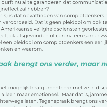
 durft nu al te garanderen dat communicatie
ijneffect zal hebben?
r(s) is dat opvattingen van complotdenkers n
veroordeeld. Dat is geen pleidooi om ook te
Amerikaanse veiligheidsdiensten georkestree
eeft plaatsgevonden of corona een samenzw
el een pleidooi om complotdenkers een eerlij
nken en waarom.
ak brengt ons verder, maar nie
het mogelijk beargumenteerd met ze in discu
an alleen maar emotioneel. Maar dat is, jamm
hterwege laten. Tegenspraak brengt ons verde