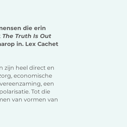
k
n
 mensen die erin
k
The Truth Is Out
arop in. Lex Cachet
 zijn heel direct en
 zorg, economische
: vereenzaming, een
larisatie. Tot die
komen van vormen van