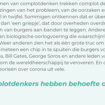
ormen van complotdenken trekken complot de
 lezingen van het probleem, van de oorzaken
 in twijfel. Sommigen ontkennen dat er üb
er dan ‘een griepje’, dat door overheden over
n van burgers aan banden te leggen. Anderen
n biologische oorlogvoering die waarschijnlij
eer anderen zien het als één grote truc om 
 meteen een chip in te spuiten die burgers 
, Bill Gates, George Soros en andere leden v
 om de wereldheerschappij te veroveren. En 
orieën over corona uit vele.
lotdenkers hebben behoefte a