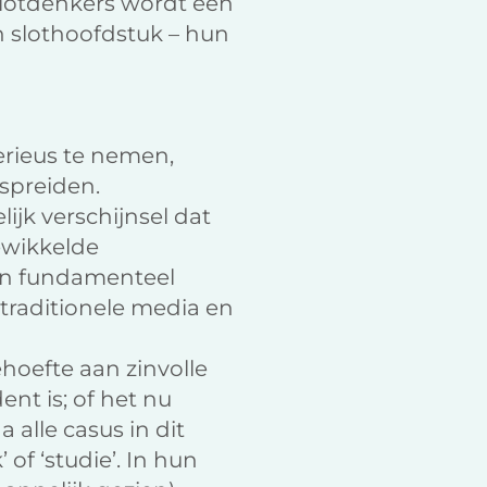
lotdenkers wordt een
n slothoofdstuk – hun
rieus te nemen,
rspreiden.
jk verschijnsel dat
ewikkelde
en fundamenteel
traditionele media en
hoefte aan zinvolle
nt is; of het nu
 alle casus in dit
f ‘studie’. In hun