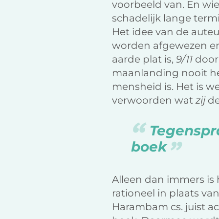
voorbeeld van. En wie
schadelijk lange term
Het idee van de auteu
worden afgewezen en 
aarde plat is,
9/11
door 
maanlanding nooit h
mensheid is. Het is w
verwoorden wat
zij
de
Tegenspra
boek
Alleen dan immers is 
rationeel in plaats v
Harambam cs. juist ac