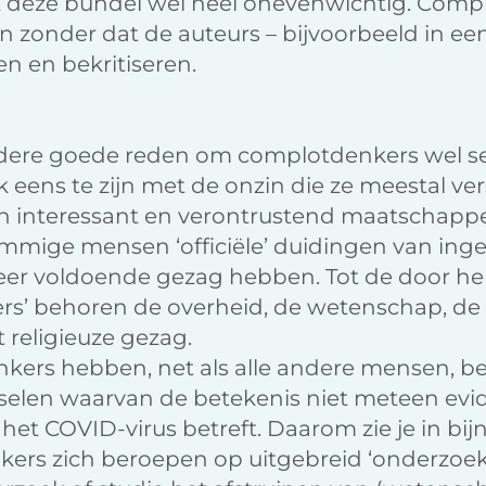
 deze bundel wel heel onevenwichtig. Comp
 zonder dat de auteurs – bijvoorbeeld in ee
n en bekritiseren.
ndere goede reden om complotdenkers wel se
k eens te zijn met de onzin die ze meestal ve
 interessant en verontrustend maatschappeli
ommige mensen ‘officiële’ duidingen van ing
meer voldoende gezag hebben. Tot de door h
s’ behoren de overheid, de wetenschap, de 
 religieuze gezag.
kers hebben, net als alle andere mensen, be
selen waarvan de betekenis niet meteen evide
het COVID-virus betreft. Daarom zie je in bijna
rs zich beroepen op uitgebreid ‘onderzoek’ o