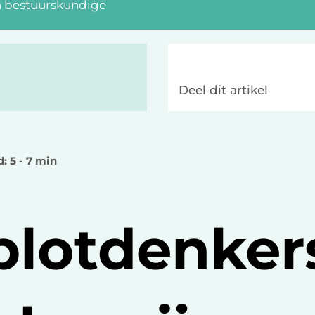
n bestuurskundige
Deel dit artikel
d: 5 - 7 min
lotdenker