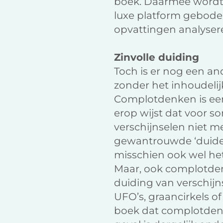
boek. Daarmee wordt
luxe platform geboden
opvattingen analysere
Zinvolle duiding
Toch is er nog een a
zonder het inhoudelij
Complotdenken is een
erop wijst dat voor s
verschijnselen niet 
gewantrouwde ‘duider
misschien ook wel het
Maar, ook complotden
duiding van verschijn
UFO’s, graancirkels of 
boek dat complotdenke