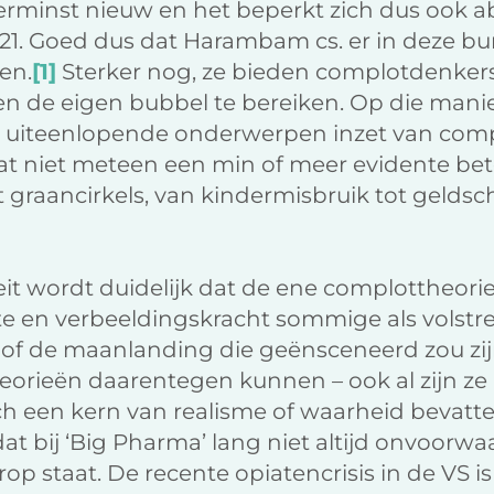
rminst nieuw en het beperkt zich dus ook ab
21. Goed dus dat Harambam cs. er in deze bu
en.
[1]
Sterker nog, ze bieden complotdenke
en de eigen bubbel te bereiken. Op die mani
l uiteenlopende onderwerpen inzet van co
wat niet meteen een min of meer evidente bet
ot graancirkels, van kindermisbruik tot gelds
teit wordt duidelijk dat de ene complottheorie
e en verbeeldingskracht sommige als volstrek
 of de maanlanding die geënsceneerd zou zijn
orieën daarentegen kunnen – ook al zijn ze i
ch een kern van realisme of waarheid bevatte
at bij ‘Big Pharma’ lang niet altijd onvoorwa
p staat. De recente opiatencrisis in de VS i