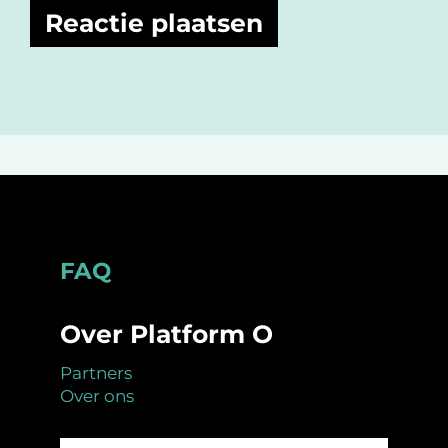
Footer
FAQ
Over Platform O
Partners
Over ons