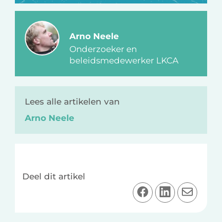
Arno Neele
Onderzoeker en
beleidsmedewerker LKCA
Lees alle artikelen van
Arno Neele
Deel dit artikel
D
D
D
e
e
e
e
e
e