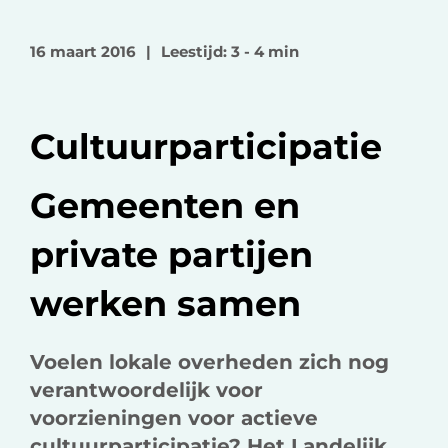
l
l
l
o
o
v
16 maart 2016
|
Leestijd: 3 - 4 min
p
p
i
F
L
a
a
i
e
Cultuurparticipatie
c
n
-
e
k
m
b
e
a
Gemeenten en
o
d
i
private partijen
o
I
l
k
n
werken samen
Voelen lokale overheden zich nog
verantwoordelijk voor
voorzieningen voor actieve
cultuurparticipatie? Het Landelijk