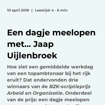
l
l
l
o
o
v
10 april 2018
|
Leestijd: 4 - 6 min
p
p
i
F
L
a
a
i
e
Een dagje meelopen
c
n
-
e
k
m
met… Jaap
b
e
a
o
d
i
Uijlenbroek
o
I
l
k
n
Hoe ziet een gemiddelde werkdag
van een topambtenaar bij het rijk
eruit? Dat ondervonden drie
winnaars van de
BZK-scriptieprijs
Arbeid en Organisatie
. Onderdeel
van de prijs: een dagje meelopen