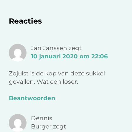
e
e
e
l
l
l
o
o
v
Lees
Reacties
p
p
i
F
L
a
Interacties
a
i
e
c
n
-
Jan Janssen
zegt
e
k
m
10 januari 2020 om 22:06
b
e
a
o
d
i
Zojuist is de kop van deze sukkel
o
I
l
gevallen. Wat een loser.
k
n
Beantwoorden
Dennis
Burger
zegt