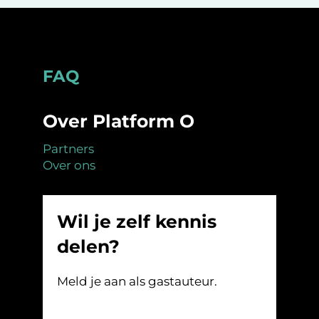
Footer
FAQ
Over Platform O
Partners
Over ons
Wil je zelf kennis
delen?
Meld je aan als gastauteur.