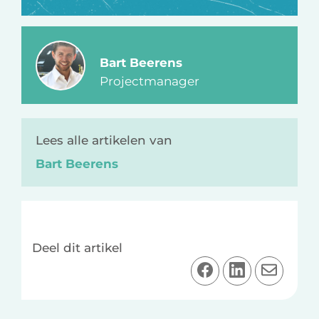
Bart Beerens
Projectmanager
Lees alle artikelen van
Bart Beerens
Deel dit artikel
D
D
D
e
e
e
e
e
e