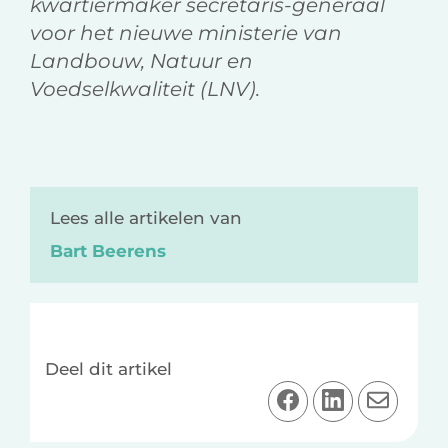
kwartiermaker secretaris-generaal
voor het nieuwe ministerie van
Landbouw, Natuur en
Voedselkwaliteit (LNV).
Lees alle artikelen van
Bart Beerens
Deel dit artikel
D
D
D
e
e
e