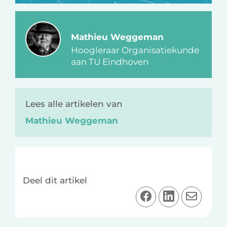
Mathieu Weggeman
Hoogleraar Organisatiekunde
aan TU Eindhoven
Lees alle artikelen van
Mathieu Weggeman
Deel dit artikel
D
D
D
e
e
e
e
e
e