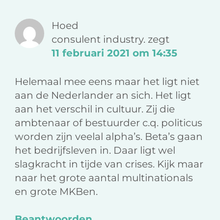
Interacties
a
i
e
c
n
-
Hoed
e
k
m
consulent industry.
zegt
b
e
a
11 februari 2021 om 14:35
o
d
i
o
I
l
Helemaal mee eens maar het ligt niet
k
n
aan de Nederlander an sich. Het ligt
aan het verschil in cultuur. Zij die
ambtenaar of bestuurder c.q. politicus
worden zijn veelal alpha’s. Beta’s gaan
het bedrijfsleven in. Daar ligt wel
slagkracht in tijde van crises. Kijk maar
naar het grote aantal multinationals
en grote MKBen.
Beantwoorden