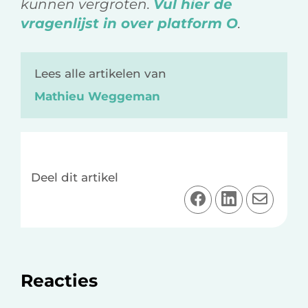
kunnen vergroten.
Vul hier de
vragenlijst in over platform O
.
Lees alle artikelen van
Mathieu Weggeman
Deel dit artikel
D
D
D
e
e
e
e
e
e
l
l
l
o
o
v
Lees
Reacties
p
p
i
F
L
a