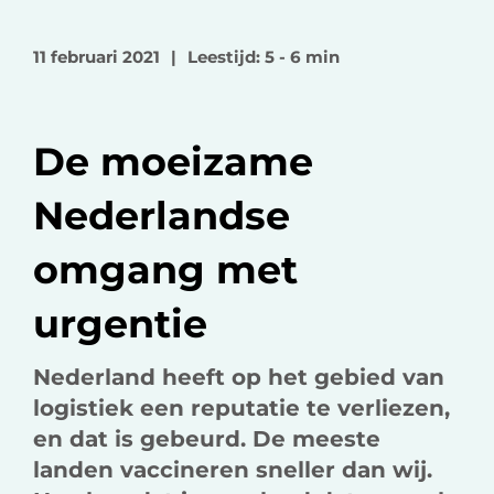
l
l
l
o
o
v
11 februari 2021
|
Leestijd: 5 - 6 min
p
p
i
F
L
a
a
i
e
De moeizame
c
n
-
e
k
m
Nederlandse
b
e
a
o
d
i
omgang met
o
I
l
k
n
urgentie
Nederland heeft op het gebied van
logistiek een reputatie te verliezen,
en dat is gebeurd.
De meeste
landen vaccineren sneller dan wij.