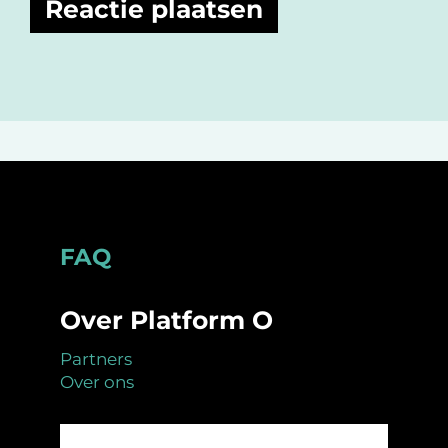
Footer
FAQ
Over Platform O
Partners
Over ons