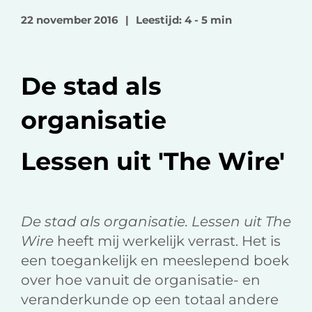
o
o
v
22 november 2016
|
Leestijd: 4 - 5 min
p
p
i
F
L
a
a
i
e
De stad als
c
n
-
e
k
m
organisatie
b
e
a
o
d
i
Lessen uit 'The Wire'
o
I
l
k
n
De stad als organisatie. Lessen uit The
Wire
heeft mij werkelijk verrast. Het is
een toegankelijk en meeslepend boek
over hoe vanuit de organisatie- en
veranderkunde op een totaal andere