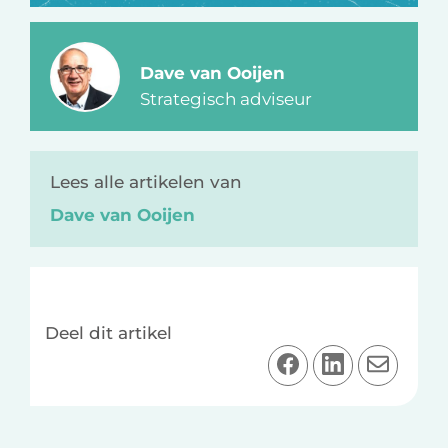
Dave van Ooijen
Strategisch adviseur
Lees alle artikelen van
Dave van Ooijen
Deel dit artikel
D
D
D
e
e
e
e
e
e
l
l
l