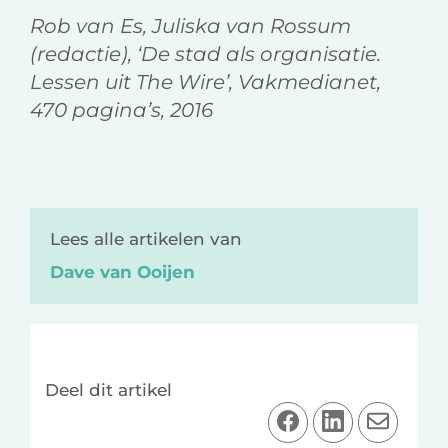
Rob van Es, Juliska van Rossum
(redactie), ‘De stad als organisatie.
Lessen uit The Wire’, Vakmedianet,
470 pagina’s, 2016
Lees alle artikelen van
Dave van Ooijen
Deel dit artikel
D
D
D
e
e
e