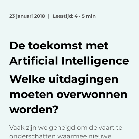
l
l
l
o
o
v
23 januari 2018
|
Leestijd: 4 - 5 min
p
p
i
F
L
a
a
i
e
De toekomst met
c
n
-
e
k
m
Artificial Intelligence
b
e
a
o
d
i
Welke uitdagingen
o
I
l
k
n
moeten overwonnen
worden?
Vaak zijn we geneigd om de vaart te
onderschatten waarmee nieuwe