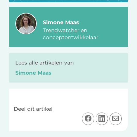
Simone Maas
Trendwatcher en
conceptontwikkelaar
Lees alle artikelen van
Simone Maas
Deel dit artikel
D
D
D
e
e
e
e
e
e