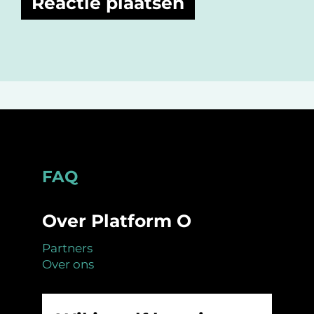
Footer
FAQ
Over Platform O
Partners
Over ons