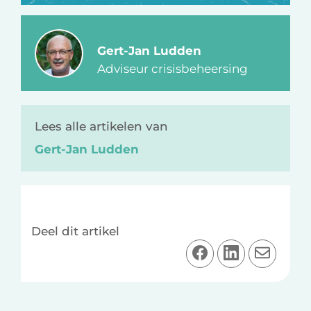
Gert-Jan Ludden
Adviseur crisisbeheersing
Lees alle artikelen van
Gert-Jan Ludden
Deel dit artikel
D
D
D
e
e
e
e
e
e
l
l
l