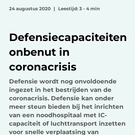
o
o
v
24 augustus 2020
|
Leestijd: 3 - 4 min
p
p
i
F
L
a
a
i
e
Defensiecapaciteiten
c
n
-
e
k
m
onbenut in
b
e
a
o
d
i
coronacrisis
o
I
l
k
n
Defensie wordt nog onvoldoende
ingezet in het bestrijden van de
coronacrisis. Defensie kan onder
meer steun bieden bij het inrichten
van een noodhospitaal met IC-
capaciteit of luchttransport inzetten
voor snelle verplaatsing van