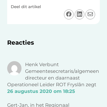
Deel dit artikel
D
D
D
e
e
e
e
e
e
l
l
l
o
o
v
Lees
Reacties
p
p
i
F
L
a
Interacties
a
i
e
c
n
-
Henk Verbunt
e
k
m
Gemeentesecretaris/algemeen
b
e
a
directeur en daarnaast
o
d
i
Operationeel Leider ROT Fryslân
zegt
o
I
l
26 augustus 2020 om 18:25
k
n
Gert-Jan, in het Regionaal