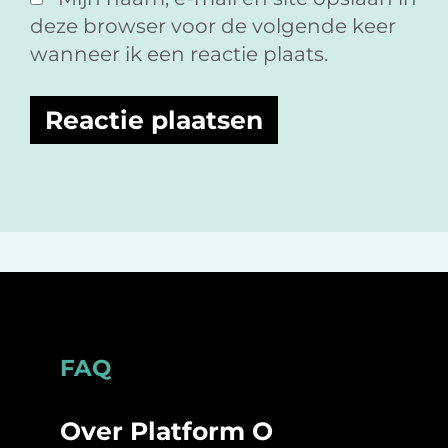
deze browser voor de volgende keer
wanneer ik een reactie plaats.
Footer
FAQ
Over Platform O