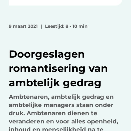
e
e
e
e
e
e
l
l
l
o
o
v
9 maart 2021
|
Leestijd: 8 - 10 min
p
p
i
F
L
a
a
i
e
Doorgeslagen
c
n
-
e
k
m
romantisering van
b
e
a
o
d
i
ambtelijk gedrag
o
I
l
k
n
Ambtenaren, ambtelijk gedrag en
ambtelijke managers staan onder
druk. Ambtenaren dienen te
veranderen en voor alles openheid,
inhoud en menselijkheid na te