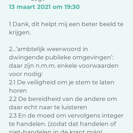
o
d
i
13 maart 2021 om 19:30
o
I
l
k
n
1 Dank, dit helpt mij een beter beeld te
krijgen.
2…’ambtelijk weerwoord in
dwingende publieke omgevingen’:
daar zijn n.m.m. enkele voorwaarden
voor nodig:
2.1 De veiligheid om je stem te laten
horen
2.2 De bereidheid van de andere om
daar echt naar te luisteren
2.3 En de moed om vervolgens integer
te handelen. (zodat dat handelen of
niet-handelen in de krant mág).