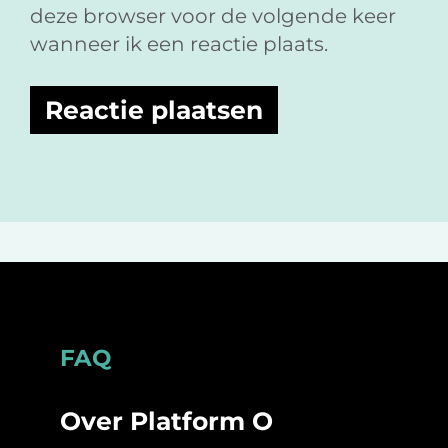
deze browser voor de volgende keer
wanneer ik een reactie plaats.
Footer
FAQ
Over Platform O