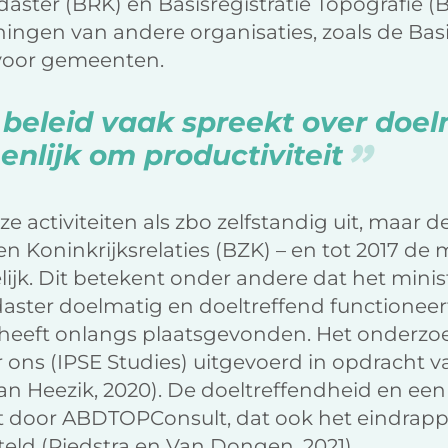
daster (BRK) en Basisregistratie Topografie (B
eningen van andere organisaties, zoals de Bas
voor gemeenten.
beleid vaak spreekt over doel
enlijk om productiviteit
e activiteiten als zbo zelfstandig uit, maar d
 Koninkrijksrelaties (BZK) – en tot 2017 de m
ijk. Dit betekent onder andere dat het ministe
daster doelmatig en doeltreffend functioneert
, heeft onlangs plaatsgevonden. Het onderzo
 ons (IPSE Studies) uitgevoerd in opdracht v
n Heezik, 2020). De doeltreffendheid en een
t door ABDTOPConsult, dat ook het eindrappo
teld (Riedstra en Van Dongen, 2021).