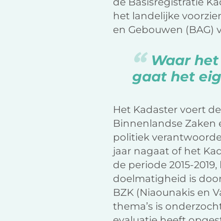
de Basisregistratie Ka
het landelijke voorzi
en Gebouwen (BAG) 
Waar het 
gaat het eig
Het Kadaster voert dez
Binnenlandse Zaken en
politiek verantwoordel
jaar nagaat of het Ka
de periode 2015-2019
doelmatigheid is door
BZK (Niaounakis en Va
thema’s is onderzoch
evaluatie heeft opges