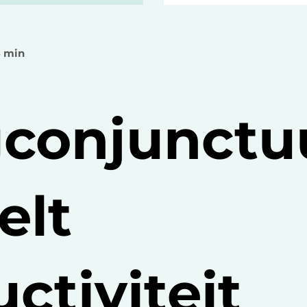
6 min
conjunctu
elt
ctiviteit