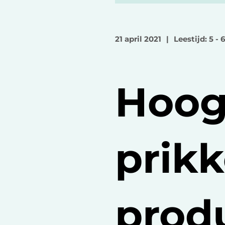
21 april 2021
|
Leestijd: 5 - 
Hoog
prikk
produ