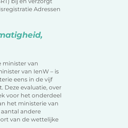
RT) bij en verzorgt
isregistratie Adressen
matigheid,
e minister van
inister van IenW – is
rie eens in de vijf
. Deze evaluatie, over
ek voor het onderdeel
an het ministerie van
 aantal andere
rt van de wettelijke