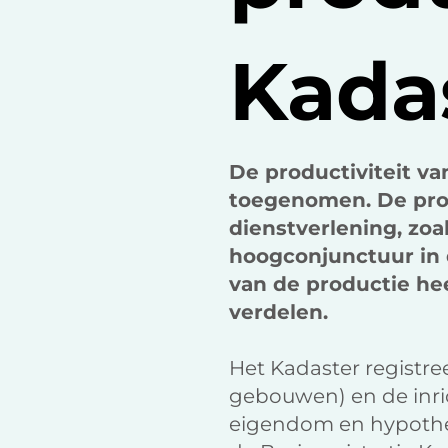
Kada
De productiviteit va
toegenomen. De prod
dienstverlening, zo
hoogconjunctuur in d
van de productie he
verdelen.
Het Kadaster registre
gebouwen) en de inric
eigendom en hypothee