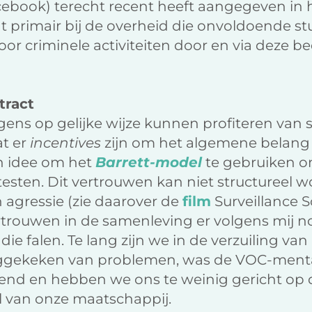
ebook) terecht recent heeft aangegeven in
gt primair bij de overheid die onvoldoende s
oor criminele activiteiten door en via deze b
tract
gens op gelijke wijze kunnen profiteren van
at er
incentives
zijn om het algemene belang 
en idee om het
Barrett-model
te gebruiken o
testen. Dit vertrouwen kan niet structuree
 agressie (zie daarover de
film
Surveillance So
ertrouwen in de samenleving er volgens mij n
rs die falen. Te lang zijn we in de verzuiling 
eggekeken van problemen, was de VOC-mentali
nd en hebben we ons te weinig gericht op de
l van onze maatschappij.