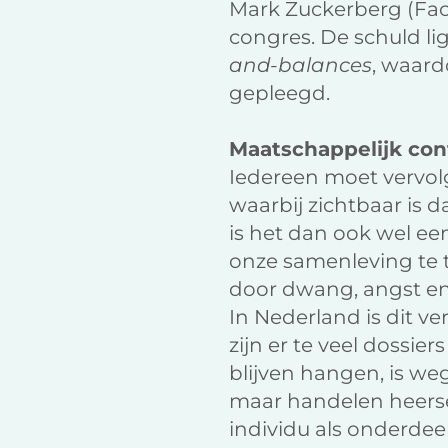
Mark Zuckerberg (Fac
congres. De schuld li
and-balances
, waard
gepleegd.
Maatschappelijk con
Iedereen moet vervol
waarbij zichtbaar is d
is het dan ook wel e
onze samenleving te 
door dwang, angst en
In Nederland is dit v
zijn er te veel dossie
blijven hangen, is w
maar handelen heerse
individu als onderdee