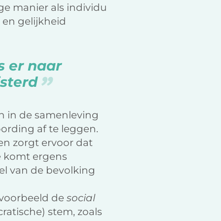
e manier als individu
 en gelijkheid
s er naar
isterd
en in de samenleving
ording af te leggen.
n zorgt ervoor dat
me komt ergens
el van de bevolking
ijvoorbeeld de
social
cratische) stem, zoals