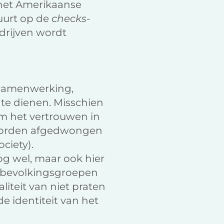
 het Amerikaanse
tuurt op de
checks-
edrijven wordt
 samenwerking,
te dienen. Misschien
m het vertrouwen in
l worden afgedwongen
ciety).
og wel, maar ook hier
van bevolkingsgroepen
teit van niet praten
 identiteit van het