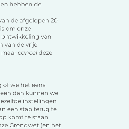
hten hebben de
s van de afgelopen 20
g is om onze
 ontwikkeling van
 van de vrije
ch maar
cancel
deze
g of we het eens
lleen dan kunnen we
ezelfde instellingen
an een stap terug te
 op komt te staan.
Onze Grondwet (en het