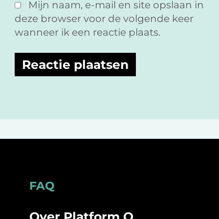
Mijn naam, e-mail en site opslaan in
deze browser voor de volgende keer
wanneer ik een reactie plaats.
Footer
FAQ
Over Platform O