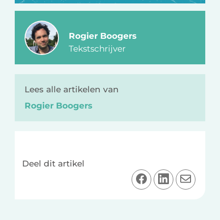
Rogier Boogers
Tekstschrijver
Lees alle artikelen van
Rogier Boogers
Deel dit artikel
D
D
D
e
e
e
e
e
e
l
l
l