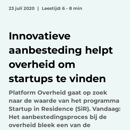
o
o
v
23 juli 2020
|
Leestijd: 6 - 8 min
p
p
i
F
L
a
a
i
e
Innovatieve
c
n
-
e
k
m
aanbesteding helpt
b
e
a
o
d
i
overheid om
o
I
l
k
n
startups te vinden
Platform Overheid gaat op zoek
naar de waarde van het
programma
Startup in Residence (SiR).
Vandaag:
Het aanbestedingsproces bij de
overheid bleek een van de