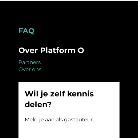
Footer
FAQ
Over Platform O
Partners
Over ons
Wil je zelf kennis
delen?
Meld je aan als gastauteur.