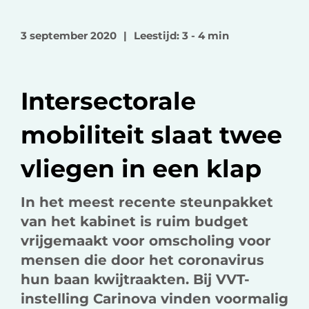
l
l
l
o
o
v
3 september 2020
|
Leestijd: 3 - 4 min
p
p
i
F
L
a
a
i
e
Intersectorale
c
n
-
e
k
m
mobiliteit slaat twee
b
e
a
o
d
i
vliegen in een klap
o
I
l
k
n
In het meest recente steunpakket
van het kabinet is ruim budget
vrijgemaakt voor omscholing voor
mensen die door het coronavirus
hun baan kwijtraakten. Bij VVT-
instelling Carinova vinden voormalig