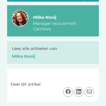
Milka Nooij
Manager recruitment
Carinova
Lees alle artikelen van
Milka Nooij
Deel dit artikel
D
D
D
e
e
e
e
e
e