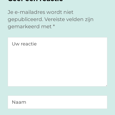
c
n
-
e
k
m
Je e-mailadres wordt niet
b
e
a
gepubliceerd.
Vereiste velden zijn
o
d
i
gemarkeerd met
*
o
I
l
k
n