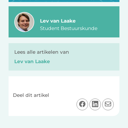
Lev van Laake
Student Bestuurskunde
Lees alle artikelen van
Lev van Laake
Deel dit artikel
D
D
D
e
e
e
e
e
e
l
l
l