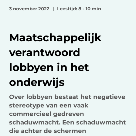
o
o
v
3 november 2022
|
Leestijd: 8 - 10 min
p
p
i
F
L
a
a
i
e
Maatschappelijk
c
n
-
e
k
m
verantwoord
b
e
a
o
d
i
lobbyen in het
o
I
l
k
n
onderwijs
Over lobbyen bestaat het negatieve
stereotype van een vaak
commercieel gedreven
schaduwmacht. Een schaduwmacht
die achter de schermen