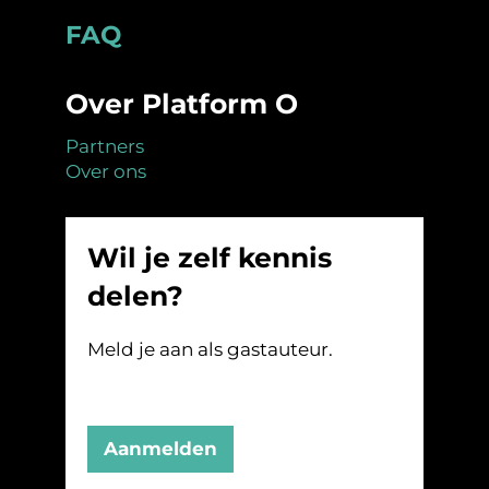
Footer
FAQ
Over Platform O
Partners
Over ons
Wil je zelf kennis
delen?
Meld je aan als gastauteur.
Aanmelden