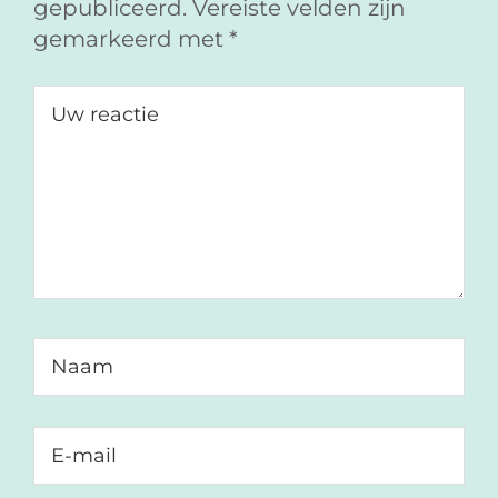
b
e
a
gepubliceerd.
Vereiste velden zijn
o
d
i
gemarkeerd met
*
o
I
l
k
n