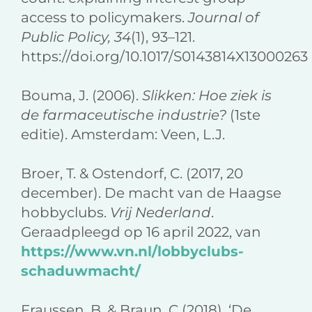
access to policymakers.
Journal of
Public Policy, 34
(1), 93–121.
https://doi.org/10.1017/S0143814X13000263
Bouma, J. (2006).
Slikken: Hoe ziek is
de farmaceutische industrie?
(1ste
editie). Amsterdam: Veen, L.J.
Broer, T. & Ostendorf, C. (2017, 20
december). De macht van de Haagse
hobbyclubs.
Vrij Nederland
.
Geraadpleegd op 16 april 2022, van
https://www.vn.nl/lobbyclubs-
schaduwmacht/
Fraussen, B. & Braun, C (2018). ‘De