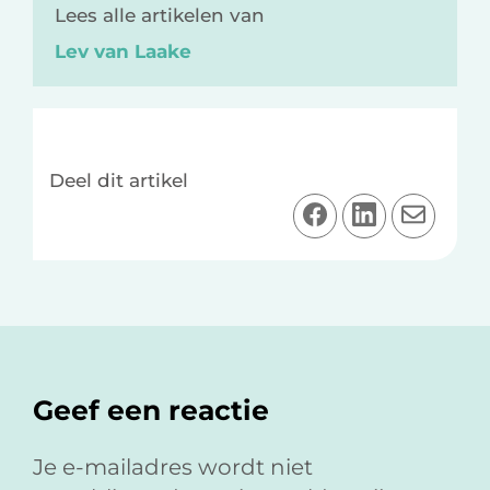
Lees alle artikelen van
Lev van Laake
Deel dit artikel
D
D
D
e
e
e
e
e
e
l
l
l
o
o
v
Lees
p
p
i
F
L
a
Interacties
Geef een reactie
a
i
e
c
n
-
e
k
m
Je e-mailadres wordt niet