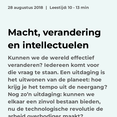
o
o
v
28 augustus 2018
|
Leestijd: 10 - 13 min
p
p
i
F
L
a
a
i
e
Macht, verandering
c
n
-
e
k
m
en intellectuelen
b
e
a
o
d
i
Kunnen we de wereld effectief
o
I
l
veranderen? Iedereen komt voor
k
n
die vraag te staan. Een uitdaging is
het uitwonen van de planeet: hoe
krijg je het tempo uit de neergang?
Nog zo’n uitdaging: kunnen we
elkaar een zinvol bestaan bieden,
nu de technologische revolutie de
arbeid overbodiger maakt?