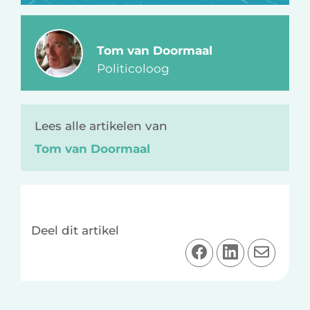
Tom van Doormaal
Politicoloog
Lees alle artikelen van
Tom van Doormaal
Deel dit artikel
D
D
D
e
e
e
e
e
e
l
l
l