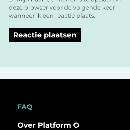
deze browser voor de volgende keer
wanneer ik een reactie plaats.
Footer
FAQ
Over Platform O