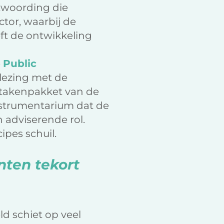
ntwoording die
ctor, waarbij de
eft de ontwikkeling
e
Public
 lezing met de
t takenpakket van de
instrumentarium dat de
 adviserende rol.
ipes schuil.
onten tekort
ld schiet op veel