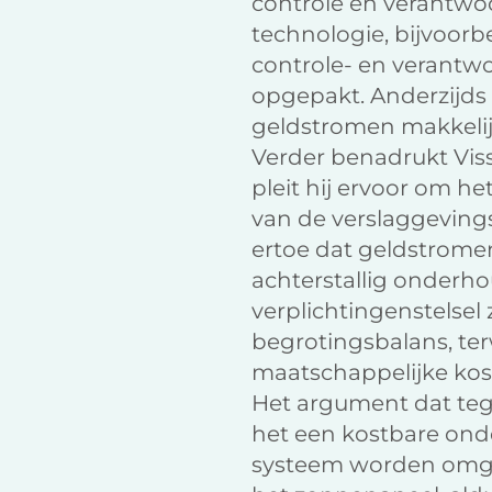
controle en verantwoo
technologie, bijvoorb
controle- en verantwo
opgepakt. Anderzijds
geldstromen makkelijk
Verder benadrukt Viss
pleit hij ervoor om he
van de verslaggevingst
ertoe dat geldstromen 
achterstallig onderho
verplichtingenstelsel 
begrotingsbalans, terw
maatschappelijke kos
Het argument dat tege
het een kostbare ond
systeem worden omgeze