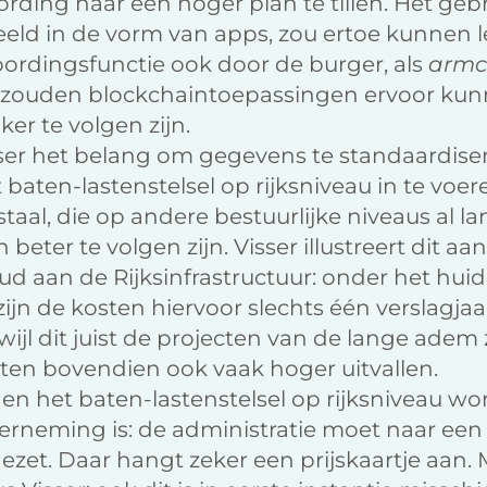
rding naar een hoger plan te tillen. Het ge
eeld in de vorm van apps, zou ertoe kunnen 
ordingsfunctie ook door de burger, als
armc
 zouden blockchaintoepassingen ervoor kun
er te volgen zijn.
er het belang om gegevens te standaardisere
t baten-lastenstelsel op rijksniveau in te voe
aal, die op andere bestuurlijke niveaus al lan
beter te volgen zijn. Visser illustreert dit a
ud aan de Rijksinfrastructuur: onder het huid
zijn de kosten hiervoor slechts één verslagja
ijl dit juist de projecten van de lange adem z
ten bovendien ook vaak hoger uitvallen.
n het baten-lastenstelsel op rijksniveau wor
erneming is: de administratie moet naar een
t. Daar hangt zeker een prijskaartje aan. M