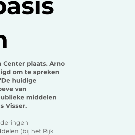
basis
k
n
n
a Center plaats. Arno
digd om te spreken
‘De huidige
oeve van
publieke middelen
s Visser.
nderingen
elen (bij het Rijk