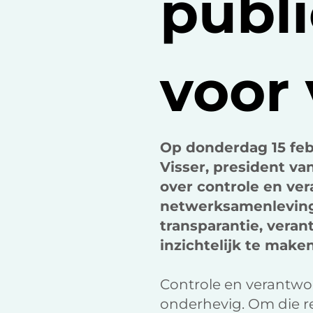
publi
voor
Op donderdag 15 febr
Visser, president va
over controle en ve
netwerksamenleving
transparantie, vera
inzichtelijk te maken
Controle en verantwo
onderhevig. Om die re