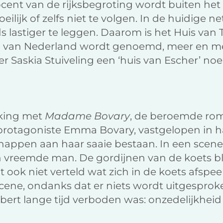
rocent van de rijksbegroting wordt buiten het
eilijk of zelfs niet te volgen. In de huidige
s lastiger te leggen. Daarom is het Huis van 
ing van Nederland wordt genoemd, meer en m
r Saskia Stuiveling een ‘huis van Escher’ noe
ijking met
Madame Bovary
, de beroemde ro
 protagoniste Emma Bovary, vastgelopen in h
appen aan haar saaie bestaan. In een scen
vreemde man. De gordijnen van de koets blij
 ook niet verteld wat zich in de koets afspeel
cene, ondanks dat er niets wordt uitgesprok
bert lange tijd verboden was: onzedelijkheid