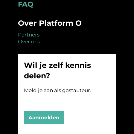
Footer
FAQ
Over Platform O
Partners
Over ons
Wil je zelf kennis
delen?
Meld je aan als gastauteur.
Aanmelden