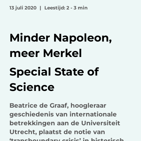
o
o
v
13 juli 2020
|
Leestijd: 2 - 3 min
p
p
i
F
L
a
a
i
e
Minder Napoleon,
c
n
-
e
k
m
meer Merkel
b
e
a
o
d
i
Special State of
o
I
l
k
n
Science
Beatrice de Graaf, hoogleraar
geschiedenis van internationale
betrekkingen aan de Universiteit
Utrecht, plaatst de notie van
‘transboundary crisis’ in historisch