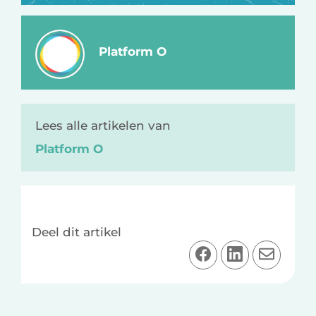
Platform O
Lees alle artikelen van
Platform O
Deel dit artikel
D
D
D
e
e
e
e
e
e
l
l
l