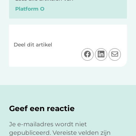
Platform O
Deel dit artikel
D
D
D
e
e
e
e
e
e
l
l
l
o
o
v
Lees
p
p
i
F
L
a
Interacties
Geef een reactie
a
i
e
c
n
-
e
k
m
Je e-mailadres wordt niet
b
e
a
gepubliceerd.
Vereiste velden zijn