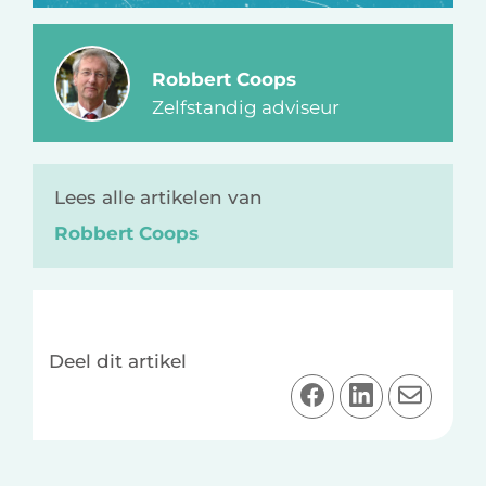
Robbert Coops
Zelfstandig adviseur
Lees alle artikelen van
Robbert Coops
Deel dit artikel
D
D
D
e
e
e
e
e
e
l
l
l