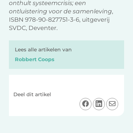
onthult systeemcrisis; een
ontluistering voor de samenleving
,
ISBN 978-90-827751-3-6, uitgeverij
SVDC, Deventer.
Lees alle artikelen van
Robbert Coops
Deel dit artikel
D
D
D
e
e
e
e
e
e
l
l
l