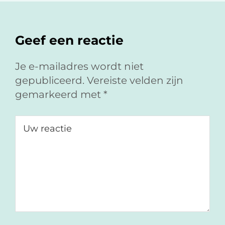
o
o
v
Lees
p
p
i
F
L
a
Interacties
Geef een reactie
a
i
e
c
n
-
e
k
m
Je e-mailadres wordt niet
b
e
a
gepubliceerd.
Vereiste velden zijn
o
d
i
gemarkeerd met
*
o
I
l
k
n