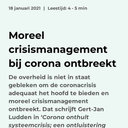
o
o
v
18 januari 2021
|
Leestijd: 4 - 5 min
p
p
i
F
L
a
a
i
e
Moreel
c
n
-
e
k
m
crisismanagement
b
e
a
o
d
i
bij corona ontbreekt
o
I
l
k
n
De overheid is niet in staat
gebleken om de coronacrisis
adequaat het hoofd te bieden en
moreel crisismanagement
ontbreekt. Dat schrijft Gert-Jan
Ludden in ‘
Corona onthult
systeemcrisis; een ontluistering