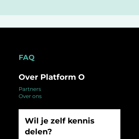
Footer
FAQ
Over Platform O
Partners
Over ons
Wil je zelf kennis
delen?