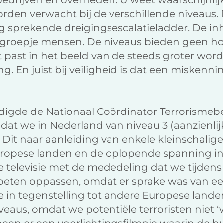
bedrijven en overheden. U weet waarschijnlij
rden verwacht bij de verschillende niveaus.
ng sprekende dreigingsescalatieladder. De inh
t groepje mensen. De niveaus bieden geen ho
 past in het beeld van de steeds groter wor
ng. En juist bij veiligheid is dat een miskenn
gde de Nationaal Coördinator Terrorismebe
 dat we in Nederland van niveau 3 (aanzienlij
 Dit naar aanleiding van enkele kleinschalige 
ropese landen en de oplopende spanning in
 televisie met de mededeling dat we tijdens
oeten oppassen, omdat er sprake was van e
 we in tegenstelling tot andere Europese lan
eaus, omdat we potentiële terroristen niet ‘