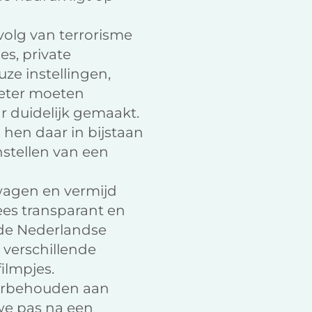
volg van terrorisme
s, private
ze instellingen,
beter moeten
r duidelijk gemaakt.
 hen daar in bijstaan
stellen van een
wagen en vermijd
ees transparant en
 de Nederlandse
 verschillende
ilmpjes.
voorbehouden aan
we pas na een