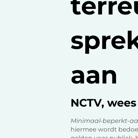
terre
spre
aan
NCTV, wees
Minimaal-beperkt-aanz
hiermee wordt bedoeld