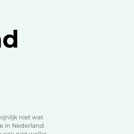
k
n
nd
jnlijk niet wat
ie in Nederland