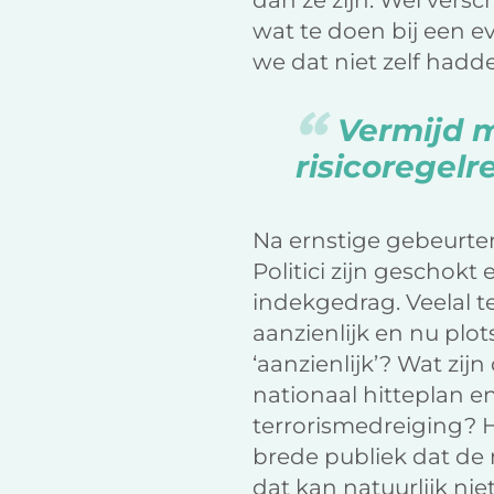
dan ze zijn. Wel vers
wat te doen bij een ev
we dat niet zelf had
Vermijd m
risicoregel
Na ernstige gebeurten
Politici zijn geschok
indekgedrag. Veelal t
aanzienlijk en nu plot
‘aanzienlijk’? Wat zij
nationaal hitteplan 
terrorismedreiging? He
brede publiek dat de
dat kan natuurlijk nie