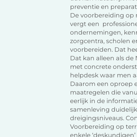
preventie en preparat
De voorbereiding op 
vergt een professione
ondernemingen, kennis
zorgcentra, scholen e
voorbereiden. Dat he
Dat kan alleen als de
met concrete onderst
helpdesk waar men aa
Daarom een oproep ee
maatregelen die vanu
eerlijk in de informa
samenleving duidelijk
dreigingsniveaus. Co
Voorbereiding op ter
enkele ‘deskundigen’ 