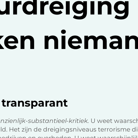
urdreiging
ken niema
 transparant
ienlijk-substantieel-kritiek.
U weet waarschi
. Het zijn de dreigingsniveaus terrorisme d