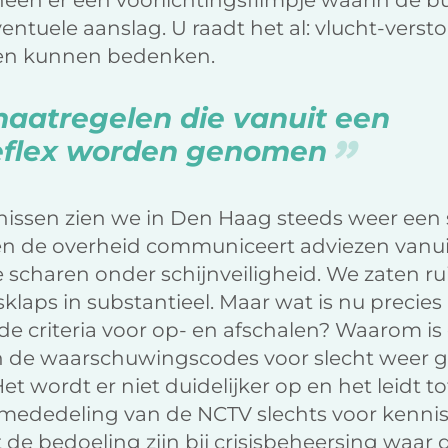
cheen er een voorlichtingsfilmpje waarin de 
entuele aanslag. U raadt het al: vlucht-verstop
den kunnen bedenken.
aatregelen die vanuit een
reflex worden genomen
issen zien we in Den Haag steeds weer een s
t en de overheid communiceert adviezen vanu
e scharen onder schijnveiligheid. We zaten ru
sklaps in substantieel. Maar wat is nu precies
n de criteria voor op- en afschalen? Waarom is
en de waarschuwingscodes voor slecht weer 
t wordt er niet duidelijker op en het leidt to
 mededeling van de NCTV slechts voor kenn
t de bedoeling zijn bij crisisbeheersing waar 