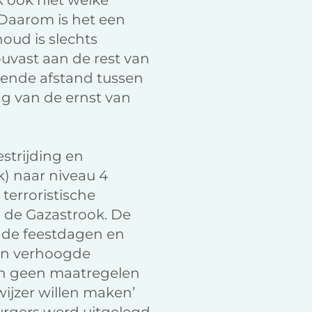
k ook niet welke
 Daarom is het een
oud is slechts
uvast aan de rest van
dende afstand tussen
ing van de ernst van
strijding en
k) naar niveau 4
terroristische
 de Gazastrook. De
 de feestdagen en
en verhoogde
den geen maatregelen
wijzer willen maken’