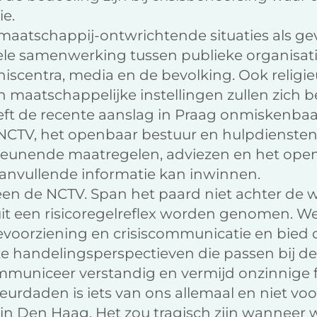
ie.
maatschappij-ontwrichtende situaties als ge
le samenwerking tussen publieke organisatie
centra, media en de bevolking. Ook religieu
n maatschappelijke instellingen zullen zich 
eft de recente aanslag in Praag onmiskenbaa
 NCTV, het openbaar bestuur en hulpdiensten
eunende maatregelen, adviezen en het open
nvullende informatie kan inwinnen.
n de NCTV. Span het paard niet achter de 
it een risicoregelreflex worden genomen. W
tievoorziening en crisiscommunicatie en bied
e handelingsperspectieven die passen bij de
mmuniceer verstandig en vermijd onzinnige f
reurdaden is iets van ons allemaal en niet 
in Den Haag. Het zou tragisch zijn wanneer 