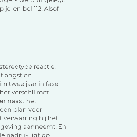
burgers werd uitgelegd
 je-en bel 112. Alsof
tereotype reactie.
it angst en
im twee jaar in fase
 het verschil met
 er naast het
geen plan voor
t verwarring bij het
isgeving aanneemt. En
de nadruk ligt op