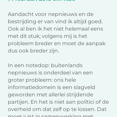
o
I
l
k
n
Aandacht voor nepnieuws en de
bestrijding er van vind ik altijd goed.
Ook al ben ik het niet helemaal eens
met dit stuk; volgens mij is het
probleem breder en moet de aanpak
dus ook breder zijn.
In een notedop: buitenlands
nepnieuws is onderdeel van een
groter probleem: ons hele
informatiedomein is een slagveld
geworden met allerlei strijdende
partijen. En het is niet aan politici of de
overheid om dat zelf op te lossen. Dat
moet juist in samenwerking met