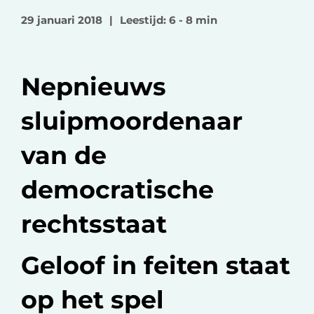
o
o
v
29 januari 2018
|
Leestijd: 6 - 8 min
p
p
i
F
L
a
a
i
e
Nepnieuws
c
n
-
e
k
m
sluipmoordenaar
b
e
a
o
d
i
van de
o
I
l
k
n
democratische
rechtsstaat
Geloof in feiten staat
op het spel