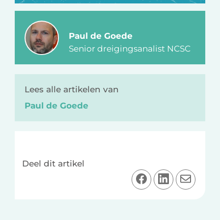
Paul de Goede
Senior dreigingsanalist NCSC
Lees alle artikelen van
Paul de Goede
Deel dit artikel
D
D
D
e
e
e
e
e
e
l
l
l