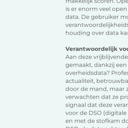
makkelijk scoren. Op
is er enorm veel open
data. De gebruiker mo
verantwoordelijkheid
houding over data kan
Verantwoordelijk voo
Aan deze vrijblijven
gemaakt, dankzij een
overheidsdata? Profes
actualiteit, betrouwb
door de mand, maar zo
verwachten dat ze pr
signaal dat deze vera
voor de DSO (digital
en met de stofkam do