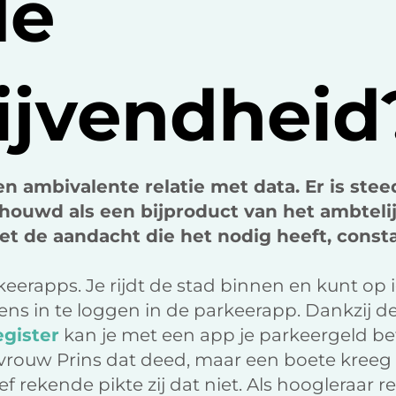
de
lijvendheid
n ambivalente relatie met data. Er is ste
houwd als een bijproduct van het ambteli
iet de aandacht die het nodig heeft, consta
keerapps. Je rijdt de stad binnen en kunt op 
ens in te loggen in de parkeerapp. Dankzij d
egister
kan je met een app je parkeergeld bet
rouw Prins dat deed, maar een boete kreeg
f rekende pikte zij dat niet. Als hoogleraar r