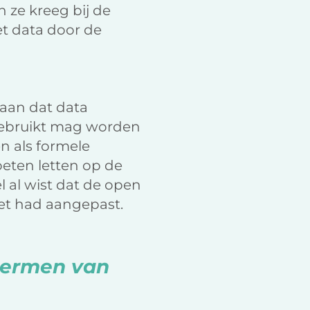
n ze kreeg bij de
t data door de
gaan dat data
gebruikt mag worden
n als formele
eten letten op de
al wist dat de open
et had aangepast.
termen van