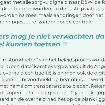
 gaat met alle zorgvuldigheid naar B&W, de 
rkeerborden worden op de juiste plaats geze
 worden na meermaals aandringen door het 
 hen opgestuurd, zonder goede controle.
rs mag je niet verwachten da
el kunnen toetsen
 ‘restproducten’ van het beleidsproces word
. ‘Open data’ komt overgewaaid uit de Ange
overheid een traditie is en men ook de digit
tukken en bijvoorbeeld de begrotingen worde
met name om transparantie te bieden. Reken 
 is open data het afgelopen 10 jaar ook opg
eerd en de overheid had het op de plank lig