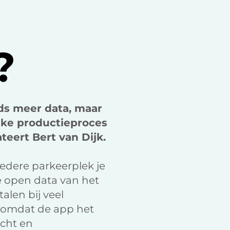
k
n
?
eds meer data, maar
jke productieproces
teert Bert van Dijk.
iedere parkeerplek je
e open data van het
alen bij veel
 omdat de app het
echt en