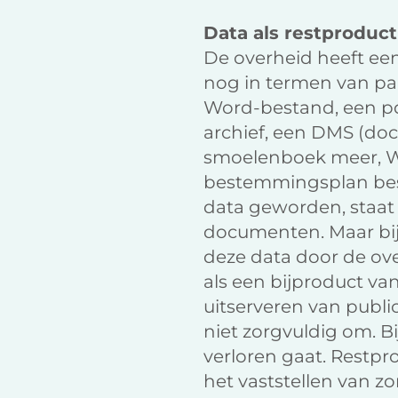
Data als restproduct
De overheid heeft ee
nog in termen van pap
Word-bestand, een pdf
archief, een DMS (d
smoelenboek meer, Wi
bestemmingsplan besta
data geworden, staat 
documenten. Maar bij 
deze data door de ov
als een bijproduct va
uitserveren van publi
niet zorgvuldig om. B
verloren gaat. Restpro
het vaststellen van z