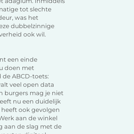
et adagium. Inmiddels
matige tot slechte
deur, was het
deze dubbelzinnige
erheid ook wil.
ent een einde
nu doen met
d de ABCD-toets:
alt veel open data
n burgers mag je niet
eft nu een duidelijk
it heeft ook gevolgen
Werk aan de winkel
g aan de slag met de