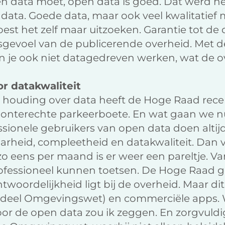
en data moet, open data is goed. Dat werd h
 data. Goede data, maar ook veel kwalitatief 
est het zelf maar uitzoeken. Garantie tot de 
sgevoel van de publicerende overheid. Met 
 je ook niet datagedreven werken, wat de ov
r datakwaliteit
de houding over data heeft de Hoge Raad rec
 onterechte parkeerboete. En wat gaan we 
sionele gebruikers van open data doen altij
aarheid, compleetheid en datakwaliteit. Dan v
 eens per maand is er weer een pareltje. Va
ofessioneel kunnen toetsen. De Hoge Raad ge
ntwoordelijkheid ligt bij de overheid. Maar d
e deel Omgevingswet) en commerciële apps. 
or de open data zou ik zeggen. En zorgvuldi