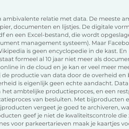
n ambivalente relatie met data. De meeste
ier, documenten en lijstjes. De digitale vor
 en een Excel-bestand, die wordt opgeslagen
ocument management systeem). Maar Facebo
kipedia is geen encyclopedie in de kast. En
at formeel al 10 jaar niet meer als document
online in de cloud en je kan er veel meer me
de productie van data door de overheid en b
erheid is eigenlijk geen echte aandacht. Da
n het ambtelijke productieproces, en een rest
catieproces van besluiten. Met bijproducten 
ijproducten vergeet je goed te archiveren, 
ducten geef je niet de kwaliteitscontrole die 
ones voor parkeertarieven maak je kaartjes v