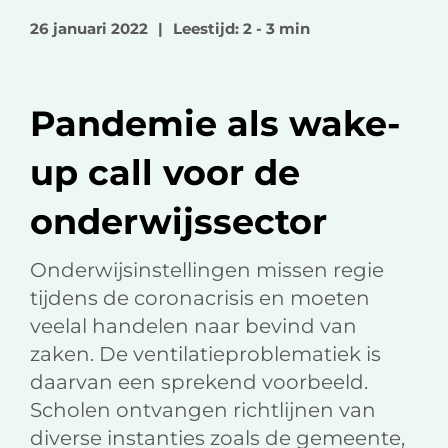
o
o
v
26 januari 2022
|
Leestijd: 2 - 3 min
p
p
i
F
L
a
a
i
e
Pandemie als wake-
c
n
-
e
k
m
up call voor de
b
e
a
o
d
i
onderwijssector
o
I
l
k
n
Onderwijsinstellingen missen regie
tijdens de coronacrisis en moeten
veelal handelen naar bevind van
zaken. De ventilatieproblematiek is
daarvan een sprekend voorbeeld.
Scholen ontvangen richtlijnen van
diverse instanties zoals de gemeente,