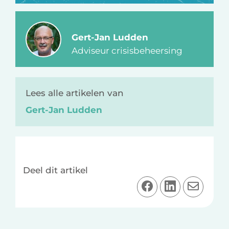
Gert-Jan Ludden
Adviseur crisisbeheersing
Lees alle artikelen van
Gert-Jan Ludden
Deel dit artikel
D
D
D
e
e
e
e
e
e
l
l
l