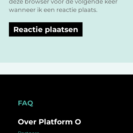
deze browser voor de volgende keer
wanneer ik een reactie plaats.
Footer
FAQ
Over Platform O