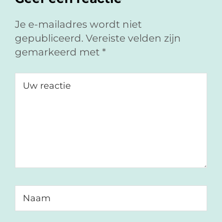
c
n
-
e
k
m
Je e-mailadres wordt niet
b
e
a
gepubliceerd.
Vereiste velden zijn
o
d
i
gemarkeerd met
*
o
I
l
k
n