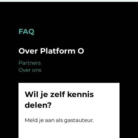
Footer
FAQ
Over Platform O
Partners
Over ons
Wil je zelf kennis
delen?
Meld je aan als gastauteur.