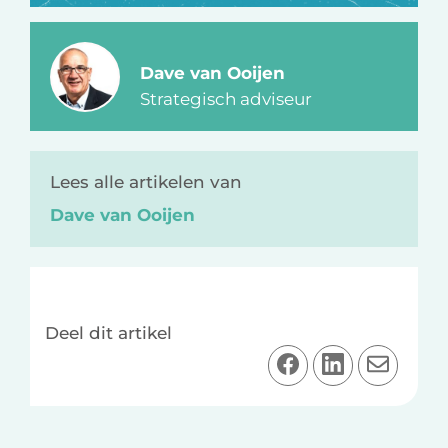
Dave van Ooijen
Strategisch adviseur
Lees alle artikelen van
Dave van Ooijen
Deel dit artikel
D
D
D
e
e
e
e
e
e
l
l
l