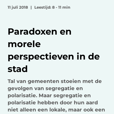
o
o
v
11 juli 2018
|
Leestijd: 8 - 11 min
p
p
i
F
L
a
a
i
e
Paradoxen en
c
n
-
e
k
m
morele
b
e
a
o
d
i
perspectieven in de
o
I
l
k
n
stad
Tal van gemeenten stoeien met de
gevolgen van segregatie en
polarisatie. Maar segregatie en
polarisatie hebben door hun aard
niet alleen een lokale, maar ook een