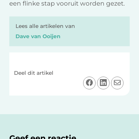
een flinke stap vooruit worden gezet.
Lees alle artikelen van
Dave van Ooijen
Deel dit artikel
D
D
D
e
e
e
e
e
e
l
l
l
o
o
v
Lees
p
p
i
F
L
a
Interacties
Geef een reactie
a
i
e