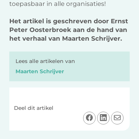
toepasbaar in alle organisaties!
Het artikel is geschreven door Ernst
Peter Oosterbroek aan de hand van
het verhaal van Maarten Schrijver.
Lees alle artikelen van
Maarten Schrijver
Deel dit artikel
D
D
D
e
e
e
e
e
e