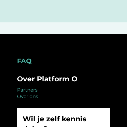
Footer
FAQ
Over Platform O
Partners
Over ons
Wil je zelf kennis