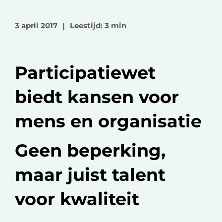
l
l
l
o
o
v
3 april 2017
|
Leestijd: 3 min
p
p
i
F
L
a
a
i
e
Participatiewet
c
n
-
e
k
m
biedt kansen voor
b
e
a
o
d
i
mens en organisatie
o
I
l
k
n
Geen beperking,
maar juist talent
voor kwaliteit