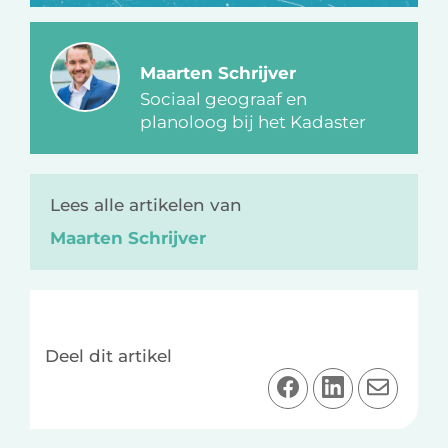
Maarten Schrijver
Sociaal geograaf en
planoloog bij het Kadaster
Lees alle artikelen van
Maarten Schrijver
Deel dit artikel
D
D
D
e
e
e
e
e
e