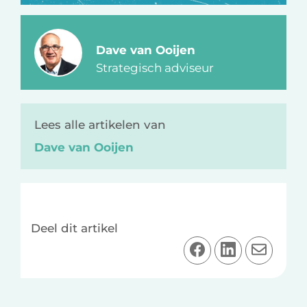
Dave van Ooijen
Strategisch adviseur
Lees alle artikelen van
Dave van Ooijen
Deel dit artikel
D
D
D
e
e
e
e
e
e
l
l
l