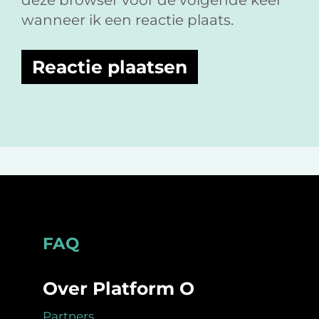
deze browser voor de volgende keer
wanneer ik een reactie plaats.
Footer
FAQ
Over Platform O
Partners