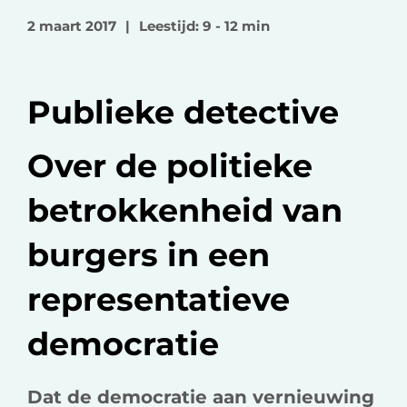
o
o
v
2 maart 2017
|
Leestijd: 9 - 12 min
p
p
i
F
L
a
a
i
e
Publieke detective
c
n
-
e
k
m
b
e
a
Over de politieke
o
d
i
betrokkenheid van
o
I
l
k
n
burgers in een
representatieve
democratie
Dat de democratie aan vernieuwing