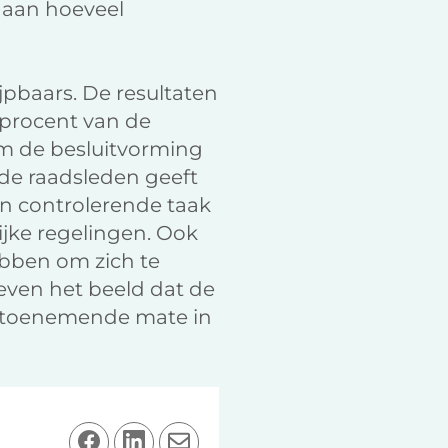
t aan hoeveel
jpbaars. De resultaten
6 procent van de
om de besluitvorming
de raadsleden geeft
n controlerende taak
ijke regelingen. Ook
ebben om zich te
even het beeld dat de
n toenemende mate in
D
D
D