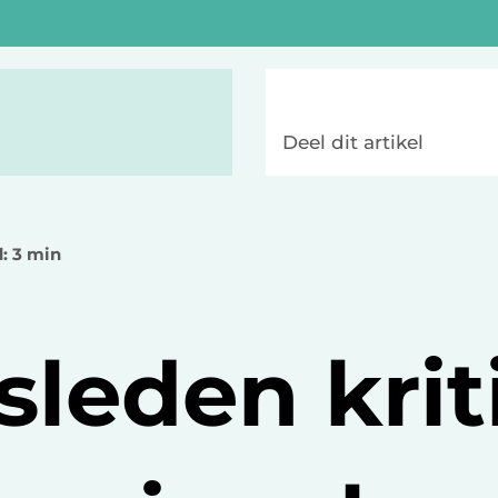
Deel dit artikel
d: 3 min
leden krit