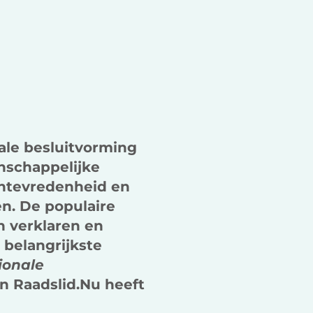
k
n
ale besluitvorming
nschappelijke
ontevredenheid en
en. De populaire
n verklaren en
 belangrijkste
ionale
an Raadslid.Nu heeft