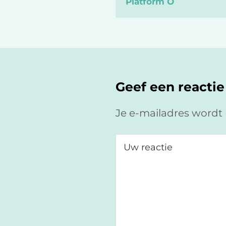
Platform O
Lees
Interacties
Geef een reactie
Je e-mailadres wordt 