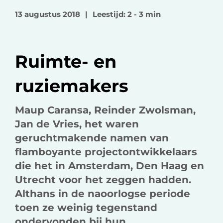
o
o
v
13 augustus 2018
|
Leestijd: 2 - 3 min
p
p
i
F
L
a
a
i
e
Ruimte- en
c
n
-
e
k
m
ruziemakers
b
e
a
o
d
i
Maup Caransa, Reinder Zwolsman,
o
I
l
Jan de Vries, het waren
k
n
geruchtmakende namen van
flamboyante projectontwikkelaars
die het in Amsterdam, Den Haag en
Utrecht voor het zeggen hadden.
Althans in de naoorlogse periode
toen ze weinig tegenstand
ondervonden bij hun