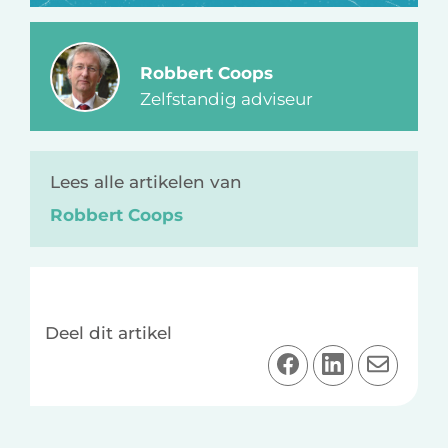
Robbert Coops
Zelfstandig adviseur
Lees alle artikelen van
Robbert Coops
Deel dit artikel
D
D
D
e
e
e
e
e
e
l
l
l