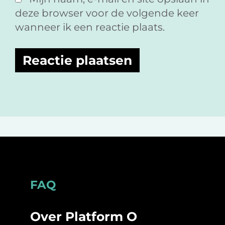
deze browser voor de volgende keer
wanneer ik een reactie plaats.
Footer
FAQ
Over Platform O