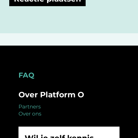
Footer
FAQ
Over Platform O
Partners
Over ons