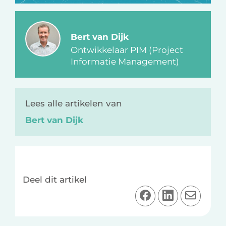
Bert van Dijk
Ontwikkelaar PIM (Project
Informatie Management)
Lees alle artikelen van
Bert van Dijk
Deel dit artikel
D
D
D
e
e
e
e
e
e