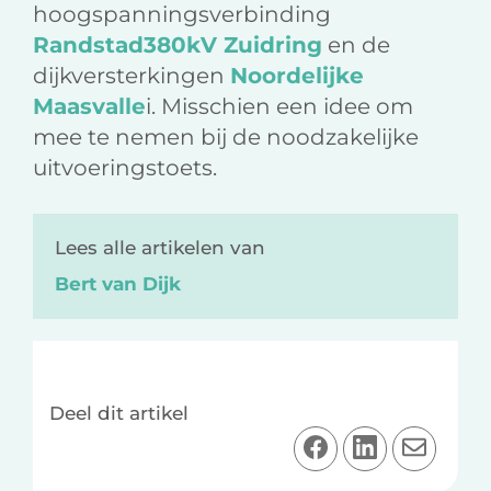
hoogspanningsverbinding
Randstad380kV Zuidring
en de
dijkversterkingen
Noordelijke
Maasvalle
i. Misschien een idee om
mee te nemen bij de noodzakelijke
uitvoeringstoets.
Lees alle artikelen van
Bert van Dijk
Deel dit artikel
D
D
D
e
e
e