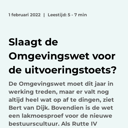
l
l
l
o
o
v
1 februari 2022
|
Leestijd: 5 - 7 min
p
p
i
F
L
a
a
i
e
Slaagt de
c
n
-
e
k
m
Omgevingswet voor
b
e
a
o
d
i
de uitvoeringstoets?
o
I
l
k
n
De Omgevingswet moet dit jaar in
werking treden, maar er valt nog
altijd heel wat op af te dingen, ziet
Bert van Dijk. Bovendien is de wet
een lakmoesproef voor de nieuwe
bestuurscultuur. Als Rutte IV