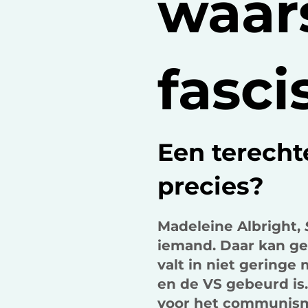
waar
fasc
Een terech
precies?
Madeleine Albright,
iemand. Daar kan ge
valt in niet gering
en de VS gebeurd is.
voor het communism