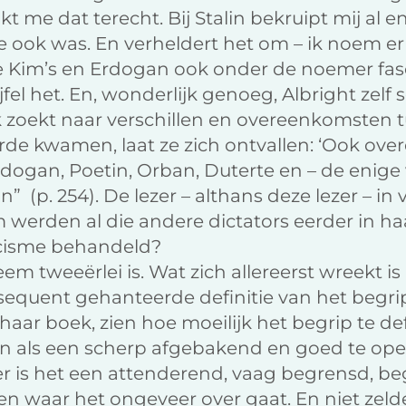
kt me dat terecht. Bij Stalin bekruipt mij al en
me ook was. En verheldert het om – ik noem e
 Kim’s en Erdogan ook onder de noemer fas
el het. En, wonderlijk genoeg, Albright zelf 
 zoekt naar verschillen en overeenkomsten t
orde kwamen, laat ze zich ontvallen: ‘Ook o
rdogan, Poetin, Orban, Duterte en – de enige
n” (p. 254). De lezer – althans deze lezer – in
 werden al die andere dictators eerder in h
cisme behandeld?
em tweeërlei is. Wat zich allereerst wreekt i
sequent gehanteerde definitie van het begrip
n haar boek, zien hoe moeilijk het begrip te defi
n als een scherp afgebakend en goed te oper
r is het een attenderend, vaag begrensd, be
en waar het ongeveer over gaat. En niet zel