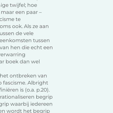
ige twijfel; hoe
r maar een paar –
cisme te
soms ook. Als ze aan
ussen de vele
vereenkomsten tussen
 van hen die echt een
 verwarring
aar boek dan wel
s het ontbreken van
 fascisme. Albright
niëren is (o.a. p.20).
ationaliseren begrip
grip waarbij iedereen
den wordt het begrip