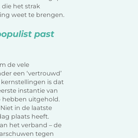
die het strak
ting weet te brengen.
populist past
om de vele
der een ‘vertrouwd’
 kernstellingen is dat
erste instantie van
p hebben uitgehold.
iet in de laatste
ag plaats heeft.
an het verband – de
 waarschuwen tegen