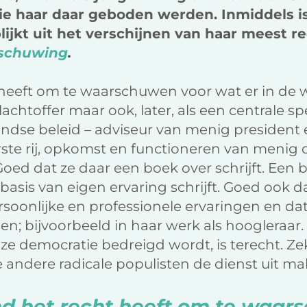
e haar daar geboden werden. Inmiddels is
 blijkt uit het verschijnen van haar meest 
rschuwing
.
heeft om te waarschuwen voor wat er in de w
 slachtoffer maar ook, later, als een centrale sp
dse beleid – adviseur van menig president en
rste rij, opkomst en functioneren van menig 
d dat ze daar een boek over schrijft. Een b
 basis van eigen ervaring schrijft. Goed ook d
rsoonlijke en professionele ervaringen en dat
en; bijvoorbeeld in haar werk als hoogleraar
 democratie bedreigd wordt, is terecht. Zek
andere radicale populisten de dienst uit ma
nd het recht heeft om te waa