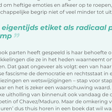
om heftige emoties en afkeer op te roepen, 
happelijke begrip niet of veel minder tot ui
eigentijds etiket als radicaal 
rump
ook parten heeft gespeeld is haar behoefte 
kkelingen die ze in het heden waarneemt on
en. Dat gaat ongeveer als volgt: een van haar
se fascisme de democratie en rechtsstaat in e
kiezingen en wetswijzigingen – stap voor sta
aar en het is zeker een waarschuwing waard. N
ke uitholling van binnenuit ook vandaag de d
etin of Chavez/Maduro. Maar de omkering v
iguren’ dus thuis horen in een boek dat wil