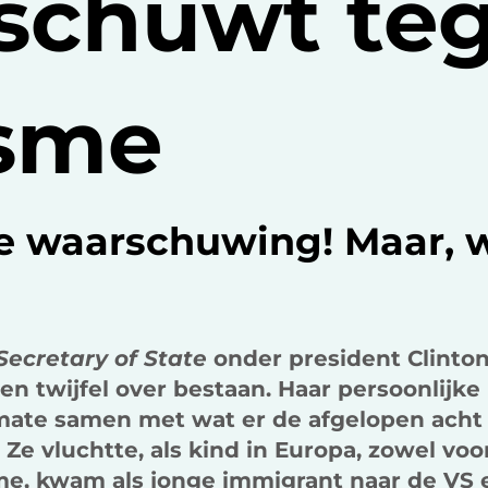
schuwt te
isme
te waarschuwing! Maar, 
Secretary of State
onder president Clinton,
en twijfel over bestaan. Haar persoonlijk
e mate samen met wat er de afgelopen acht
 Ze vluchtte, als kind in Europa, zowel voo
e, kwam als jonge immigrant naar de VS 