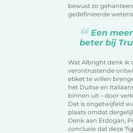
bewust zo gehanteerd 
gedefinieerde wetensc
Een meer 
beter bij T
Wat Albright denk ik 
verontrustende ontwi
etiket te willen breng
het Duitse en Italiaan
binnen uit – door ver
Dat is ongetwijfeld w
plaats omdat dergelij
Denk aan Erdogan, Po
conclusie dat deze ‘f