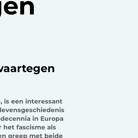
gen
k
n
waartegen
 is een interessant
e levensgeschiedenis
 decennia in Europa
r het fascisme als
en greep met beide