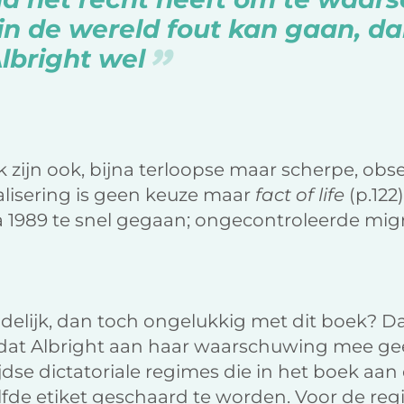
in de wereld fout kan gaan, da
lbright wel
 zijn ook, bijna terloopse maar scherpe, obse
alisering is geen keuze maar
fact of life
(p.122
a 1989 te snel gegaan; ongecontroleerde mig
delijk, dan toch ongelukkig met dit boek? Dat
dat Albright aan haar waarschuwing mee geef
jdse dictatoriale regimes die in het boek aan
lfde etiket geschaard te worden. Voor de regi