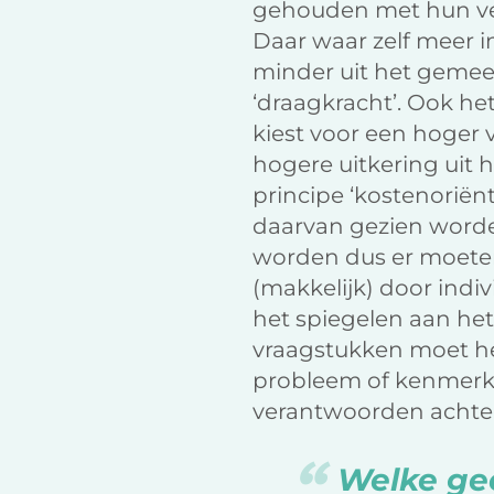
gehouden met hun verd
Daar waar zelf meer 
minder uit het gemeen
‘draagkracht’. Ook he
kiest voor een hoger
hogere uitkering uit 
principe ‘kostenoriënta
daarvan gezien worde
worden dus er moeten
(makkelijk) door ind
het spiegelen aan het
vraagstukken moet h
probleem of kenmerk m
verantwoorden achter
Welke geo