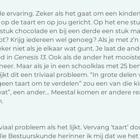
e ervaring. Zeker als het gaat om een kinderf
jn op de taart en op jou gericht. Op het ene stu
n stuk chocolade en bij een derde een stuk ma
t? Krijg iedereen wel genoeg? Als je met z’n
ker niet als je elkaar wat gunt. Je laat de and
d in
Genesis 13
. Ook als de ander het mooiste
ij neer. Maar als je in een schoolklas met 25 be
 lijkt dit een triviaal probleem. “In grote dele
een taart om te verdelen” zou een van die 
at”, een ander… Meestal komen er andere reac
n.
riviaal probleem als het lijkt. Vervang ‘taart’ d
tudie Bestuurskunde herinner ik mij dat we he