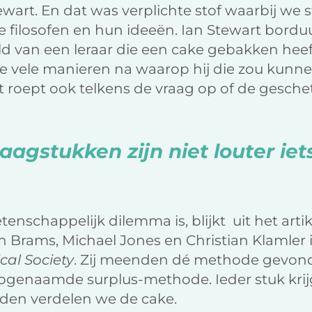
wart. En dat was verplichte stof waarbij we st
filosofen en hun ideeën. Ian Stewart borduu
d van een leraar die een cake gebakken heeft 
de vele manieren na waarop hij die zou kunne
 roept ook telkens de vraag op of de geschet
aagstukken zijn niet louter iet
tenschappelijk dilemma is, blijkt uit het arti
 Brams, Michael Jones en Christian Klamler 
al Society
. Zij meenden dé methode gevon
zogenaamde surplus-methode. Ieder stuk krij
rden verdelen we de cake.