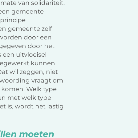
ate van solidariteit.
t een gemeente
principe
een gemeente zelf
 worden door een
rmgegeven door het
s een uitvloeisel
toegewerkt kunnen
at wil zeggen, niet
ntwoording vraagt om
e komen. Welk type
n met welk type
 is, wordt het lastig
illen moeten