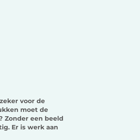
k
n
g
 zeker voor de
tukken moet de
? Zonder een beeld
ig. Er is werk aan