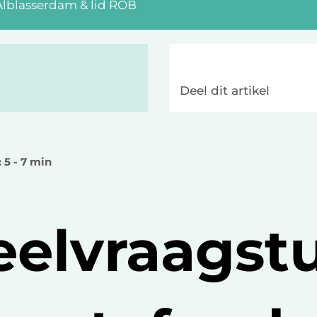
lblasserdam & lid ROB
Deel dit artikel
: 5 - 7 min
eelvraagst