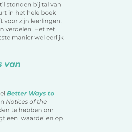
il stonden bij tal van
rt in het hele boek
voor zijn leerlingen.
n verdelen. Het zet
ste manier wel eerlijk
s van
kel
Better Ways to
in
Notices of the
den te hebben om
gt een ‘waarde’ en op