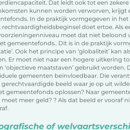
iencapaciteit. Dat leidt ook tot een zekere m
inkomsten kunnen worden verworven, krijg
tefonds. In de praktijk vormgegeven in het 
t rechtvaardigheidsbeginsel doet ertoe. Als 
 voorzieningenniveau moet dat niet beloond
het gemeentefonds.. Dit is in de praktijk vo
tie’. Ook het principe van ‘globaliteit’ kan al
n. Er moet niet naar een hogere uitkering 
 ‘objectieve maatstaven’ gebruikt worden. D
ividuele gemeenten beïnvloedbaar. Die vera
 gerechtvaardigde beeld waar je op uit wild
et gemeentefonds oplossen? Naar gemeente
oet meer geld? ? Als dat beeld er vooraf niet
af.
grafische of welvaartsversch