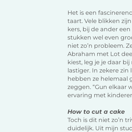
Het is een fascinerend
taart. Vele blikken zi
kers, bij de ander ee
stukken wel even groo
niet zo’n probleem. Ze
Abraham met Lot dee
kiest, leg je je daar b
lastiger. In zekere zin
hebben ze helemaal g
zeggen. “Gun elkaar w
ervaring met kindere
How to cut a cake
Toch is dit niet zo’n t
duidelijk. Uit mijn s