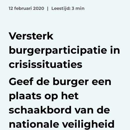
o
o
v
12 februari 2020
|
Leestijd: 3 min
p
p
i
F
L
a
a
i
e
Versterk
c
n
-
e
k
m
burgerparticipatie in
b
e
a
o
d
i
crisissituaties
o
I
l
k
n
Geef de burger een
plaats op het
schaakbord van de
nationale veiligheid