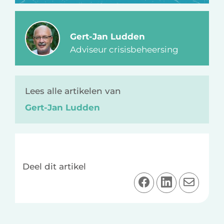
Gert-Jan Ludden
Adviseur crisisbeheersing
Lees alle artikelen van
Gert-Jan Ludden
Deel dit artikel
D
D
D
e
e
e
e
e
e
l
l
l