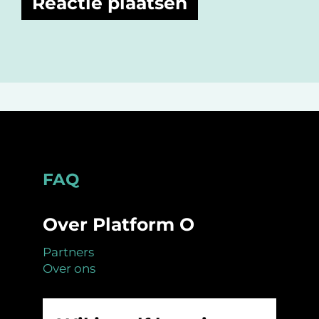
Footer
FAQ
Over Platform O
Partners
Over ons